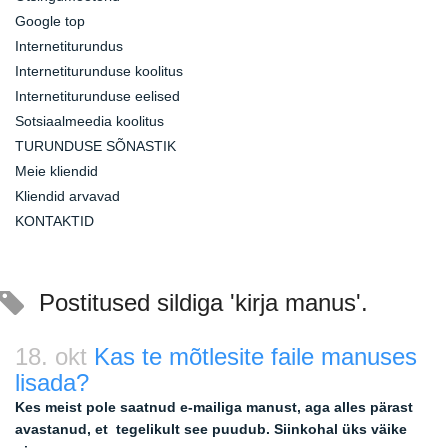
Google top
Internetiturundus
Internetiturunduse koolitus
Internetiturunduse eelised
Sotsiaalmeedia koolitus
TURUNDUSE SÕNASTIK
Meie kliendid
Kliendid arvavad
KONTAKTID
Postitused sildiga 'kirja manus'.
18. okt
Kas te mõtlesite faile manuses
lisada?
Kes meist pole saatnud e-mailiga manust, aga alles pärast
avastanud, et tegelikult see puudub. Siinkohal üks väike