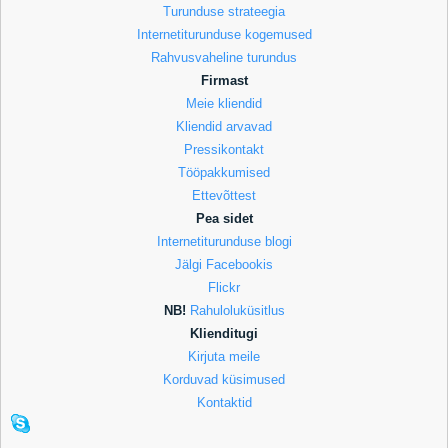
Turunduse strateegia
Internetiturunduse kogemused
Rahvusvaheline turundus
Firmast
Meie kliendid
Kliendid arvavad
Pressikontakt
Tööpakkumised
Ettevõttest
Pea sidet
Internetiturunduse blogi
Jälgi Facebookis
Flickr
NB!
Rahuloluküsitlus
Klienditugi
Kirjuta meile
Korduvad küsimused
Kontaktid