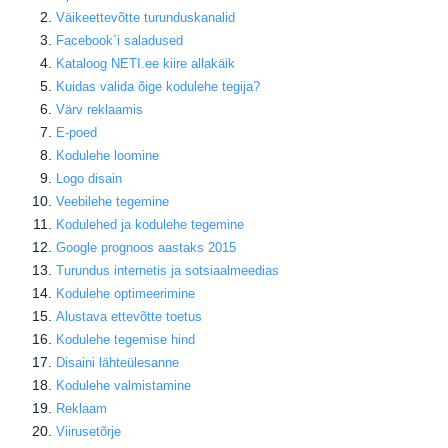
Väikeettevõtte turunduskanalid
Facebook
´i saladused
Kataloog NETI.ee kiire allakäik
Kuidas valida õige kodulehe tegija
?
Värv reklaamis
E-poed
Kodulehe loomine
Logo disain
Veebilehe tegemine
Kodulehed ja kodulehe tegemine
Google prognoos aastaks 2015
Turundus internetis ja sotsiaalmeedias
Kodulehe optimeerimine
Alustava ettevõtte toetus
Kodulehe tegemise hind
Disaini lähteülesanne
Kodulehe valmistamine
Reklaam
Viirusetõrje