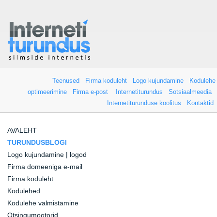
Teenused
Firma koduleht
Logo kujundamine
Kodulehe
optimeerimine
Firma e-post
Internetiturundus
Sotsiaalmeedia
Internetiturunduse koolitus
Kontaktid
AVALEHT
TURUNDUSBLOGI
Logo kujundamine | logod
Firma domeeniga e-mail
Firma koduleht
Kodulehed
Kodulehe valmistamine
Otsingumootorid