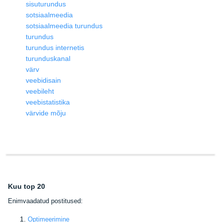
sisuturundus
sotsiaalmeedia
sotsiaalmeedia turundus
turundus
turundus internetis
turunduskanal
värv
veebidisain
veebileht
veebistatistika
värvide mõju
Kuu top 20
E
nimvaadatud postitused:
Optimeerimine