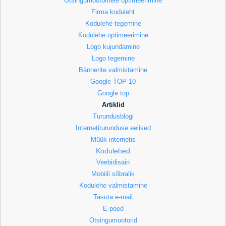
Otsingumootoritele optimeerimine
Firma koduleht
Kodulehe tegemine
Kodulehe optimeerimine
Logo kujundamine
Logo tegemine
Bännerite valmistamine
Google TOP 10
Google top
Artiklid
Turundusblogi
Internetiturunduse eelised
Müük internetis
Kodulehed
Veebidisain
Mobiili sõbralik
Kodulehe valmistamine
Tasuta e-mail
E-poed
Otsingumootorid