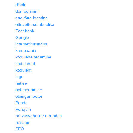
disain
domeeninimi
ettevõtte loomine
ettevõtte sümboolika
Facebook
Google
internetiturundus
kampaania
kodulehe tegemine
kodulehed
koduleht
logo
netiee
optimeerimine
otsingumootor
Panda
Penquin
rahvusvaheline turundus
reklaam
SEO