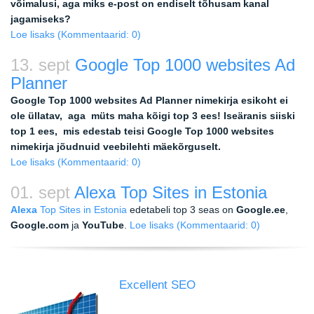
võimalusi, aga miks e-post on endiselt tõhusam kanal
jagamiseks?
Loe lisaks
(Kommentaarid: 0)
13. sept
Google Top 1000 websites Ad
Planner
Google Top 1000 websites Ad Planner nimekirja esikoht ei
ole üllatav, aga müts maha kõigi top 3 ees! Iseäranis siiski
top 1 ees, mis edestab teisi Google Top 1000 websites
nimekirja jõudnuid veebilehti mäekõrguselt.
Loe lisaks
(Kommentaarid: 0)
01. sept
Alexa Top Sites in Estonia
Alexa
Top Sites in Estonia
edetabeli top 3 seas on
Google.ee
,
Google.com
ja
YouTube
.
Loe lisaks
(Kommentaarid: 0)
Excellent SEO