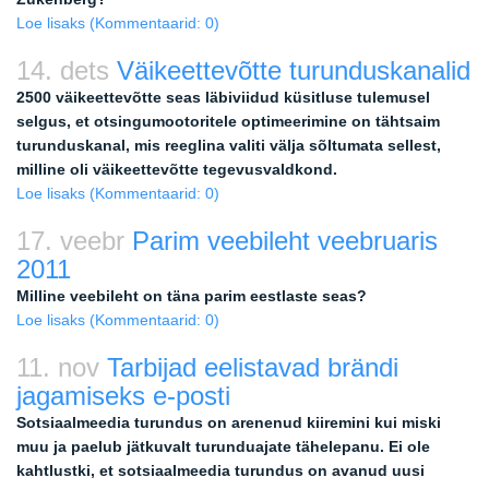
Loe lisaks
(Kommentaarid: 0)
14. dets
Väikeettevõtte turunduskanalid
2500 väikeettevõtte seas läbiviidud küsitluse tulemusel
selgus, et otsingumootoritele optimeerimine on tähtsaim
turunduskanal, mis reeglina valiti välja sõltumata sellest,
milline oli väikeettevõtte tegevusvaldkond.
Loe lisaks
(Kommentaarid: 0)
17. veebr
Parim veebileht veebruaris
2011
Milline veebileht on täna parim eestlaste seas?
Loe lisaks
(Kommentaarid: 0)
11. nov
Tarbijad eelistavad brändi
jagamiseks e-posti
Sotsiaalmeedia turundus on arenenud kiiremini kui miski
muu ja paelub jätkuvalt turunduajate tähelepanu. Ei ole
kahtlustki, et sotsiaalmeedia turundus on avanud uusi