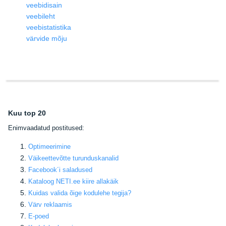
veebidisain
veebileht
veebistatistika
värvide mõju
Kuu top 20
E
nimvaadatud postitused:
Optimeerimine
Väikeettevõtte turunduskanalid
Facebook
´i saladused
Kataloog NETI.ee kiire allakäik
Kuidas valida õige kodulehe tegija
?
Värv reklaamis
E-poed