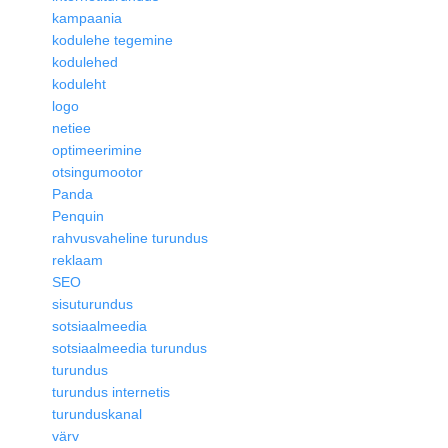
kampaania
kodulehe tegemine
kodulehed
koduleht
logo
netiee
optimeerimine
otsingumootor
Panda
Penquin
rahvusvaheline turundus
reklaam
SEO
sisuturundus
sotsiaalmeedia
sotsiaalmeedia turundus
turundus
turundus internetis
turunduskanal
värv