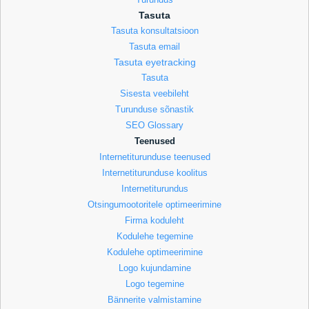
Tasuta
Tasuta konsultatsioon
Tasuta email
Tasuta eyetracking
Tasuta
Sisesta veebileht
Turunduse sõnastik
SEO Glossary
Teenused
Internetiturunduse teenused
Internetiturunduse koolitus
Internetiturundus
Otsingumootoritele optimeerimine
Firma koduleht
Kodulehe tegemine
Kodulehe optimeerimine
Logo kujundamine
Logo tegemine
Bännerite valmistamine