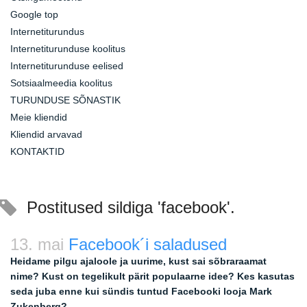
Google top
Internetiturundus
Internetiturunduse koolitus
Internetiturunduse eelised
Sotsiaalmeedia koolitus
TURUNDUSE SÕNASTIK
Meie kliendid
Kliendid arvavad
KONTAKTID
Postitused sildiga 'facebook'.
13. mai
Facebook´i saladused
Heidame pilgu ajaloole ja uurime, kust sai sõbraraamat
nime? Kust on tegelikult pärit populaarne idee? Kes kasutas
seda juba enne kui sündis tuntud Facebooki looja Mark
Zukenberg?