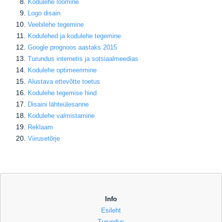
Kodulehe loomine
Logo disain
Veebilehe tegemine
Kodulehed ja kodulehe tegemine
Google prognoos aastaks 2015
Turundus internetis ja sotsiaalmeedias
Kodulehe optimeerimine
Alustava ettevõtte toetus
Kodulehe tegemise hind
Disaini lähteülesanne
Kodulehe valmistamine
Reklaam
Viirusetõrje
Info
Esileht
Turundus