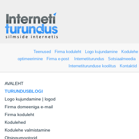
Teenused
Firma koduleht
Logo kujundamine
Kodulehe
optimeerimine
Firma e-post
Internetiturundus
Sotsiaalmeedia
Internetiturunduse koolitus
Kontaktid
AVALEHT
TURUNDUSBLOGI
Logo kujundamine | logod
Firma domeeniga e-mail
Firma koduleht
Kodulehed
Kodulehe valmistamine
Otsingumootorid