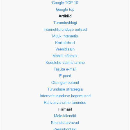
Google TOP 10
Google top
Artiklid
Turundusblogi
Internetiturunduse eelised
Müük internetis
Kodulehed
Veebidisain
Mobiili sõbralik
Kodulehe valmistamine
Tasuta e-mail
E-poed
Otsingumootorid
Turunduse strateegia
Internetiturunduse kogemused
Rahvusvaheline turundus
Firmast
Meie kliendid
Kliendid arvavad
Pressikontakt