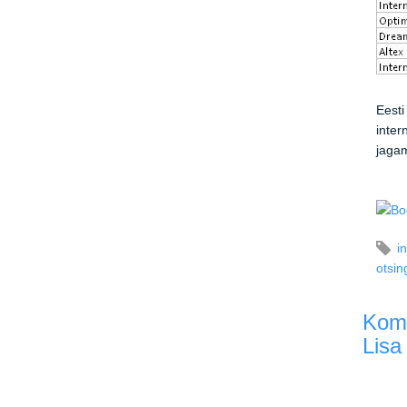
Eesti
inter
jagam
i
otsi
Kom
Lisa