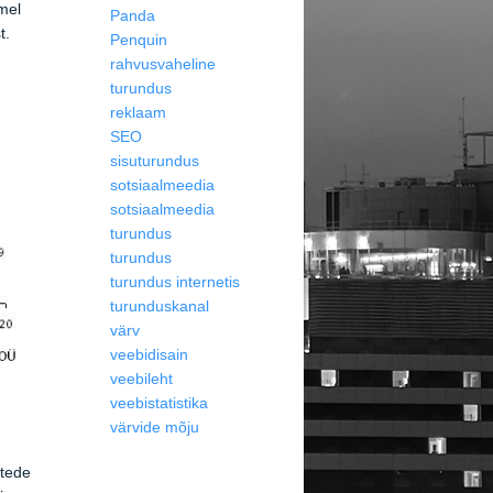
mel
Panda
t.
Penquin
rahvusvaheline
turundus
reklaam
SEO
sisuturundus
sotsiaalmeedia
sotsiaalmeedia
turundus
turundus
turundus internetis
turunduskanal
värv
veebidisain
veebileht
veebistatistika
värvide mõju
htede