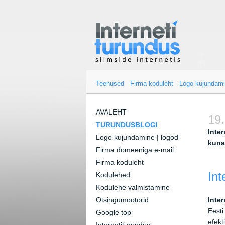
Teenused
Firma koduleht
Logo kujundam
AVALEHT
19.
TURUNDUSBLOGI
Inter
Logo kujundamine | logod
kuna
Firma domeeniga e-mail
Firma koduleht
Int
Kodulehed
Kodulehe valmistamine
Otsingumootorid
Inte
Eesti
Google top
efekt