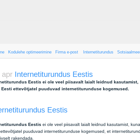
ine
Kodulehe optimeerimine
Firma e-post
Internetiturundus
Sotsiaalmee
 apr
Internetiturundus Eestis
netiturundus Eestis ei ole veel piisavalt laialt leidnud kasutamist,
 Eesti ettevõtjatel puuduvad internetiturunduse kogemused.
ernetiturundus Eestis
rnetiturundus Eestis
ei ole veel piisavalt laialt leidnud kasutamist, kun
 ettevõtjatel puuduvad internetiturunduse kogemused, et internetiturun
iivselt rakendada.