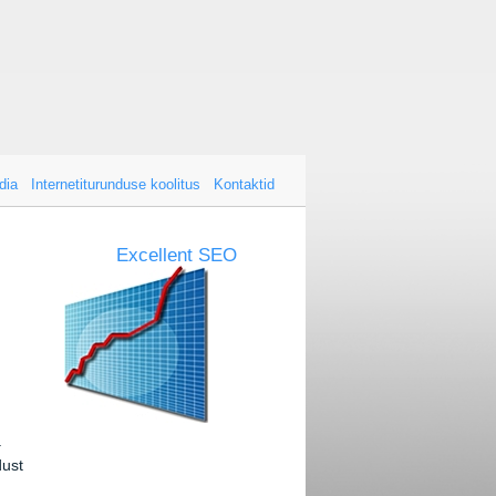
dia
Internetiturunduse koolitus
Kontaktid
Excellent SEO
a
dust