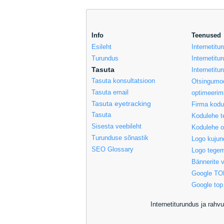
Info
Teenused
Esileht
Internetit
Turundus
Internetitu
Tasuta
Internetitu
Tasuta konsultatsioon
Otsingumoo
Tasuta email
optimeerim
Tasuta eyetracking
Firma kodu
Tasuta
Kodulehe t
Sisesta veebileht
Kodulehe o
Turunduse sõnastik
Logo kuju
SEO Glossary
Logo tegem
Bännerite 
Google TO
Google top
Internetiturundus ja rah