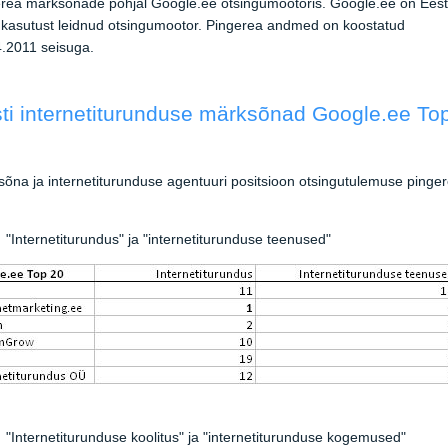
rea märksõnade põhjal Google.ee otsingumootoris. Google.ee on Eest
kasutust leidnud otsingumootor. Pingerea andmed on koostatud
.2011 seisuga.
ti internetiturunduse märksõnad Google.ee To
õna ja internetiturunduse agentuuri positsioon otsingutulemuse pinger
"Internetiturundus" ja "internetiturunduse teenused"
"Internetiturunduse koolitus" ja "internetiturunduse kogemused"