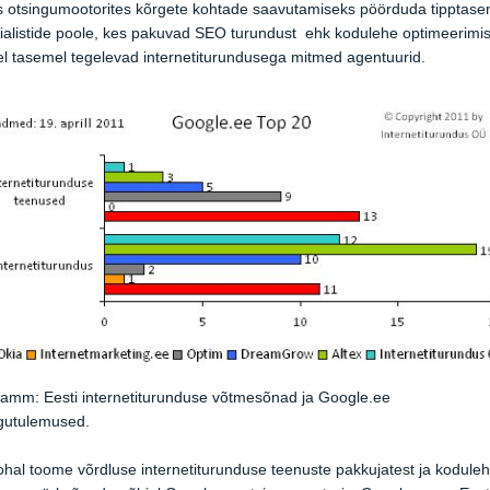
s otsingumootorites kõrgete kohtade saavutamiseks pöörduda tipptase
ialistide poole, kes pakuvad SEO turundust ehk kodulehe optimeerimis
l tasemel tegelevad internetiturundusega mitmed agentuurid.
amm: Eesti internetiturunduse võtmesõnad ja Google.ee
ngutulemused.
ohal toome võrdluse internetiturunduse teenuste pakkujatest ja kodule