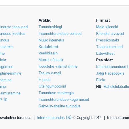
Artiklid
Firmast
urunduse teenused
Turundusblogi
Meie kliendid
runduse koolitus
Internetiturunduse eelised
Kliendid arvavad
rundus
Müük internetis
Pressikontakt
Kodulehed
toritele
Tööpakkumised
Veebidisain
ine
Ettevõttest
Mobiili sõbralik
leht
Pea sidet
Kodulehe valmistamine
egemine
Internetiturunduse b
Tasuta e-mail
ptimeerimine
Jälgi Facebookis
E-poed
ndamine
Flickr
Otsingumootorid
ine
NB!
Rahuloluküsitl
Turunduse strateegia
valmistamine
Internetiturunduse kogemused
P 10
Rahvusvaheline turundus
vusvaheline turundus |
Internetiturundus OÜ
© Copyright 2014 |
Internetituru