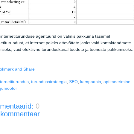
 internetiturunduse agentuurid on valmis pakkuma tasemel
netiturundust, et internet poleks ettevõttete jaoks vaid kontaktandmete
iseks, vaid efektiivne turunduskanal toodete ja teenuste pakkumiseks.
nternetiturundus
,
turundusstrateegia
,
SEO
,
kampaania
,
optimeerimine
,
ngumootor
mentaarid:
0
 kommentaar