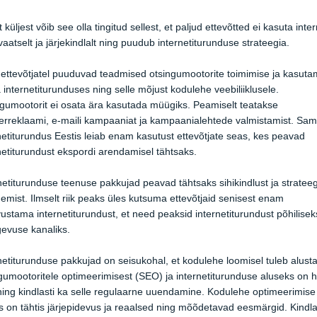
 küljest võib see olla tingitud sellest, et paljud ettevõtted ei kasuta inter
aatselt ja järjekindlalt ning puudub internetiturunduse strateegia.
 ettevõtjatel puuduvad teadmised otsingumootorite toimimise ja kasuta
 internetiturunduses ning selle mõjust kodulehe veebiliiklusele.
gumootorit ei osata ära kasutada müügiks. Peamiselt teatakse
rreklaami, e-maili kampaaniat ja kampaanialehtede valmistamist. Sa
netiturundus Eestis leiab enam kasutust ettevõtjate seas, kes peavad
netiturundust ekspordi arendamisel tähtsaks.
netiturunduse teenuse pakkujad peavad tähtsaks sihikindlust ja strateegi
emist. Ilmselt riik peaks üles kutsuma ettevõtjaid senisest enam
ustama internetiturundust, et need peaksid internetiturundust põhilisek
gevuse kanaliks.
netiturunduse pakkujad on seisukohal, et kodulehe loomisel tuleb alust
gumootoritele optimeerimisest (SEO) ja internetiturunduse aluseks on 
ning kindlasti ka selle regulaarne uuendamine. Kodulehe optimeerimise
s on tähtis järjepidevus ja reaalsed ning mõõdetavad eesmärgid. Kindla