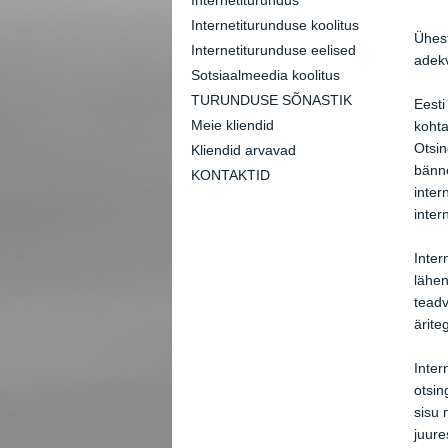
Internetiturundus
Internetiturunduse koolitus
Ühest
Internetiturunduse eelised
adekv
Sotsiaalmeedia koolitus
TURUNDUSE SÕNASTIK
Eesti
Meie kliendid
kohta
Otsin
Kliendid arvavad
bänne
KONTAKTID
inter
inter
Inter
lähen
teadv
ärite
Inter
otsin
sisu 
juure