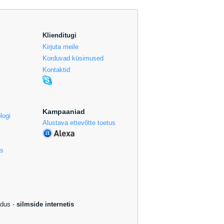
Klienditugi
Kirjuta meile
Korduvad küsimused
Kontaktid
Kampaaniad
logi
Alustava ettevõtte toetus
us
ndus -
silmside internetis