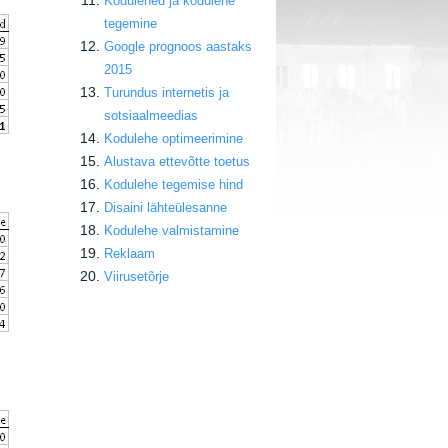
Kodulehed ja kodulehe
tegemine
Google prognoos aastaks
2015
Turundus internetis ja
sotsiaalmeedias
Kodulehe optimeerimine
Alustava ettevõtte toetus
Kodulehe tegemise hind
Disaini lähteülesanne
Kodulehe valmistamine
Reklaam
Viirusetõrje