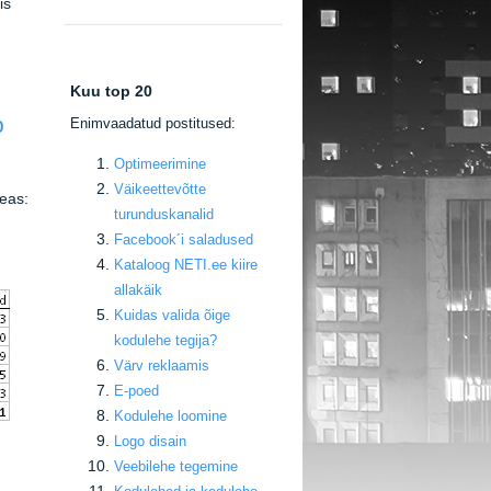
is
Kuu top 20
p
E
nimvaadatud postitused:
Optimeerimine
Väikeettevõtte
eas:
turunduskanalid
Facebook
´i saladused
Kataloog NETI.ee kiire
allakäik
Kuidas valida õige
kodulehe tegija
?
Värv reklaamis
E-poed
Kodulehe loomine
Logo disain
Veebilehe tegemine