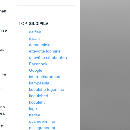
netti
TOP
SILDIPILV
mise
delfiee
disain
domeeninimi
mas
ettevõtte loomine
ettevõtte sümboolika
Facebook
Google
list
internetiturundus
kampaania
s
kodulehe tegemine
kodulehed
koduleht
ada
logo
hea
netiee
optimeerimine
sti
otsingumootor