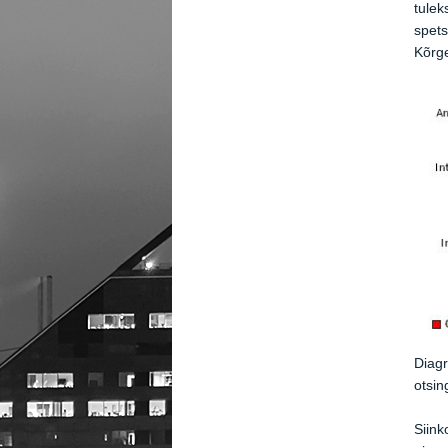
tulek
spets
Kõrge
Diagr
otsi
Siink