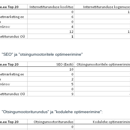
"SEO" ja "otsingumootoritele optimeerimine"
"Otsingumootoriturundus" ja "kodulehe optimeerimine":