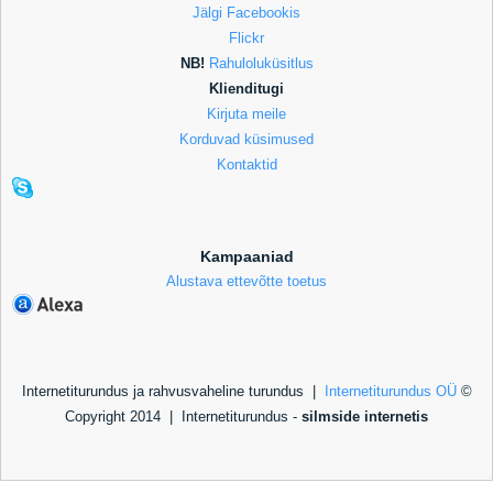
Jälgi Facebookis
Flickr
NB!
Rahuloluküsitlus
Klienditugi
Kirjuta meile
Korduvad küsimused
Kontaktid
Kampaaniad
Alustava ettevõtte toetus
Internetiturundus ja rahvusvaheline turundus |
Internetiturundus OÜ
©
Copyright 2014 |
Internetiturundus -
silmside internetis