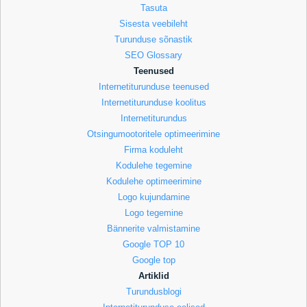
Tasuta
Sisesta veebileht
Turunduse sõnastik
SEO Glossary
Teenused
Internetiturunduse teenused
Internetiturunduse koolitus
Internetiturundus
Otsingumootoritele optimeerimine
Firma koduleht
Kodulehe tegemine
Kodulehe optimeerimine
Logo kujundamine
Logo tegemine
Bännerite valmistamine
Google TOP 10
Google top
Artiklid
Turundusblogi