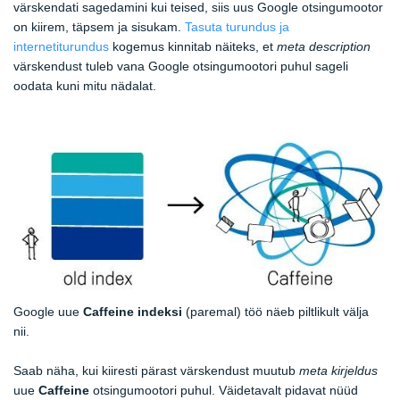
värskendati sagedamini kui teised, siis uus Google otsingumootor
on kiirem, täpsem ja sisukam.
Tasuta turundus ja
internetiturundus
kogemus kinnitab näiteks, et
meta description
värskendust tuleb vana Google otsingumootori puhul sageli
oodata kuni mitu nädalat.
Google uue
Caffeine indeksi
(paremal) töö näeb piltlikult välja
nii.
Saab näha, kui kiiresti pärast värskendust muutub
meta kirjeldus
uue
Caffeine
otsingumootori puhul. Väidetavalt pidavat nüüd