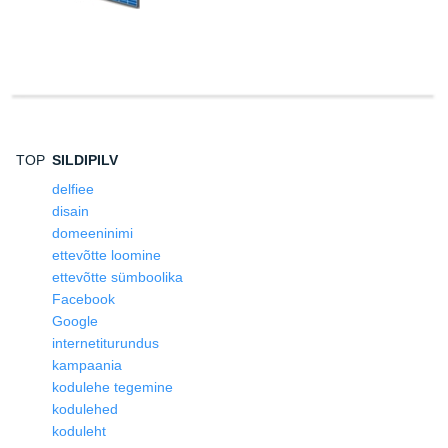
TOP
SILDIPILV
delfiee
disain
domeeninimi
ettevõtte loomine
ettevõtte sümboolika
Facebook
Google
internetiturundus
kampaania
kodulehe tegemine
kodulehed
koduleht