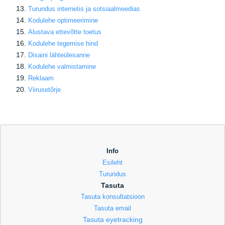
Turundus internetis ja sotsiaalmeedias
Kodulehe optimeerimine
Alustava ettevõtte toetus
Kodulehe tegemise hind
Disaini lähteülesanne
Kodulehe valmistamine
Reklaam
Viirusetõrje
Info
Esileht
Turundus
Tasuta
Tasuta konsultatsioon
Tasuta email
Tasuta eyetracking