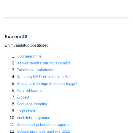
Kuu top 20
E
nimvaadatud postitused:
Optimeerimine
Väikeettevõtte turunduskanalid
Facebook
´i saladused
Kataloog NETI.ee kiire allakäik
Kuidas valida õige kodulehe tegija
?
Värv reklaamis
E-poed
Kodulehe loomine
Logo disain
Veebilehe tegemine
Kodulehed ja kodulehe tegemine
Google prognoos aastaks 2015