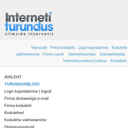
Teenused
Firma koduleht
Logo kujundamine
Kodulehe
optimeerimine
Firma e-post
Internetiturundus
Sotsiaalmeedia
Internetiturunduse koolitus
Kontaktid
AVALEHT
TURUNDUSBLOGI
Logo kujundamine | logod
Firma domeeniga e-mail
Firma koduleht
Kodulehed
Kodulehe valmistamine
Otsingumootorid