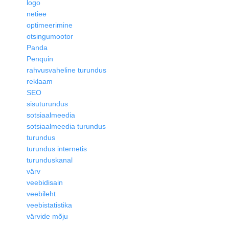
logo
netiee
optimeerimine
otsingumootor
Panda
Penquin
rahvusvaheline turundus
reklaam
SEO
sisuturundus
sotsiaalmeedia
sotsiaalmeedia turundus
turundus
turundus internetis
turunduskanal
värv
veebidisain
veebileht
veebistatistika
värvide mõju