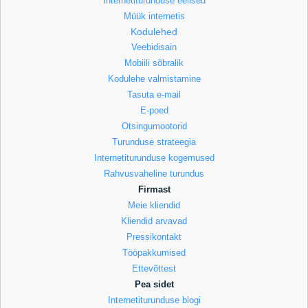
Internetiturunduse eelised
Müük internetis
Kodulehed
Veebidisain
Mobiili sõbralik
Kodulehe valmistamine
Tasuta e-mail
E-poed
Otsingumootorid
Turunduse strateegia
Internetiturunduse kogemused
Rahvusvaheline turundus
Firmast
Meie kliendid
Kliendid arvavad
Pressikontakt
Tööpakkumised
Ettevõttest
Pea sidet
Internetiturunduse blogi