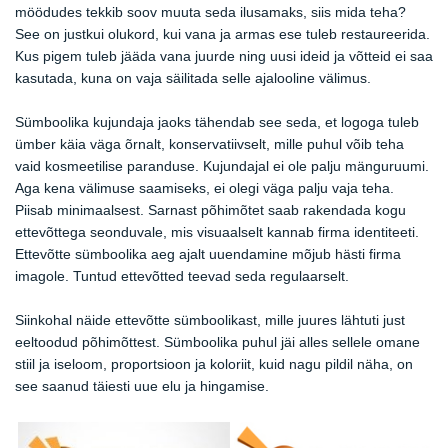
möödudes tekkib soov muuta seda ilusamaks, siis mida teha?
See on justkui olukord, kui vana ja armas ese tuleb restaureerida.
Kus pigem tuleb jääda vana juurde ning uusi ideid ja võtteid ei saa
kasutada, kuna on vaja säilitada selle ajalooline välimus.
Sümboolika kujundaja jaoks tähendab see seda, et logoga tuleb
ümber käia väga õrnalt, konservatiivselt, mille puhul võib teha
vaid kosmeetilise paranduse. Kujundajal ei ole palju mänguruumi.
Aga kena välimuse saamiseks, ei olegi väga palju vaja teha.
Piisab minimaalsest. Sarnast põhimõtet saab rakendada kogu
ettevõttega seonduvale, mis visuaalselt kannab firma identiteeti.
Ettevõtte sümboolika aeg ajalt uuendamine mõjub hästi firma
imagole. Tuntud ettevõtted teevad seda regulaarselt.
Siinkohal näide ettevõtte sümboolikast, mille juures lähtuti just
eeltoodud põhimõttest. Sümboolika puhul jäi alles sellele omane
stiil ja iseloom, proportsioon ja koloriit, kuid nagu pildil näha, on
see saanud täiesti uue elu ja hingamise.