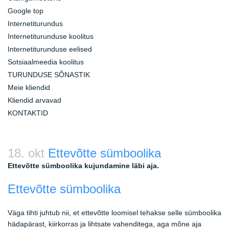
Google top
Internetiturundus
Internetiturunduse koolitus
Internetiturunduse eelised
Sotsiaalmeedia koolitus
TURUNDUSE SÕNASTIK
Meie kliendid
Kliendid arvavad
KONTAKTID
18. okt
Ettevõtte sümboolika
Ettevõtte sümboolika kujundamine läbi aja.
Ettevõtte sümboolika
Väga tihti juhtub nii, et ettevõtte loomisel tehakse selle sümboolika
hädapärast, kiirkorras ja lihtsate vahenditega, aga mõne aja