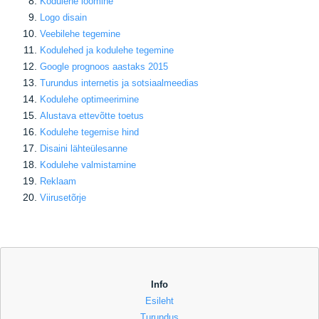
Kodulehe loomine
Logo disain
Veebilehe tegemine
Kodulehed ja kodulehe tegemine
Google prognoos aastaks 2015
Turundus internetis ja sotsiaalmeedias
Kodulehe optimeerimine
Alustava ettevõtte toetus
Kodulehe tegemise hind
Disaini lähteülesanne
Kodulehe valmistamine
Reklaam
Viirusetõrje
Info
Esileht
Turundus