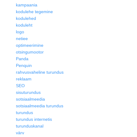
kampaania
kodulehe tegemine
kodulehed
koduleht
logo
netiee
optimeerimine
otsingumootor
Panda
Penquin
rahvusvaheline turundus
reklaam
SEO
sisuturundus
sotsiaalmeedia
sotsiaalmeedia turundus
turundus
turundus internetis
turunduskanal
värv