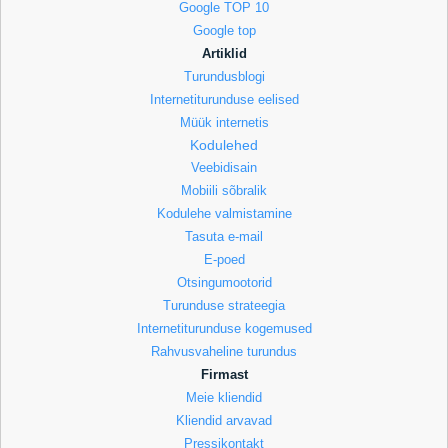
Google TOP 10
Google top
Artiklid
Turundusblogi
Internetiturunduse eelised
Müük internetis
Kodulehed
Veebidisain
Mobiili sõbralik
Kodulehe valmistamine
Tasuta e-mail
E-poed
Otsingumootorid
Turunduse strateegia
Internetiturunduse kogemused
Rahvusvaheline turundus
Firmast
Meie kliendid
Kliendid arvavad
Pressikontakt