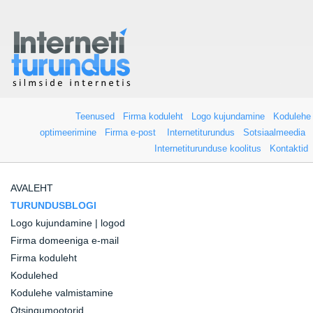
Teenused
Firma koduleht
Logo kujundamine
Kodulehe
optimeerimine
Firma e-post
Internetiturundus
Sotsiaalmeedia
Internetiturunduse koolitus
Kontaktid
AVALEHT
TURUNDUSBLOGI
Logo kujundamine | logod
Firma domeeniga e-mail
Firma koduleht
Kodulehed
Kodulehe valmistamine
Otsingumootorid