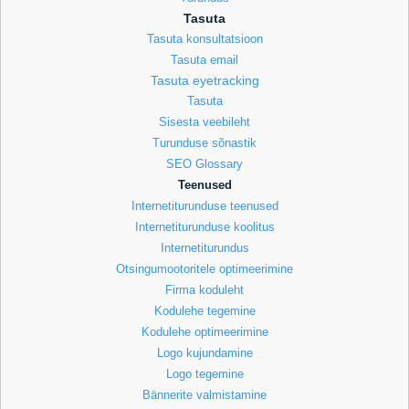
Tasuta
Tasuta konsultatsioon
Tasuta email
Tasuta eyetracking
Tasuta
Sisesta veebileht
Turunduse sõnastik
SEO Glossary
Teenused
Internetiturunduse teenused
Internetiturunduse koolitus
Internetiturundus
Otsingumootoritele optimeerimine
Firma koduleht
Kodulehe tegemine
Kodulehe optimeerimine
Logo kujundamine
Logo tegemine
Bännerite valmistamine