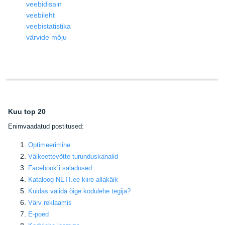
veebidisain
veebileht
veebistatistika
värvide mõju
Kuu top 20
E
nimvaadatud postitused:
Optimeerimine
Väikeettevõtte turunduskanalid
Facebook
´i saladused
Kataloog NETI.ee kiire allakäik
Kuidas valida õige kodulehe tegija
?
Värv reklaamis
E-poed