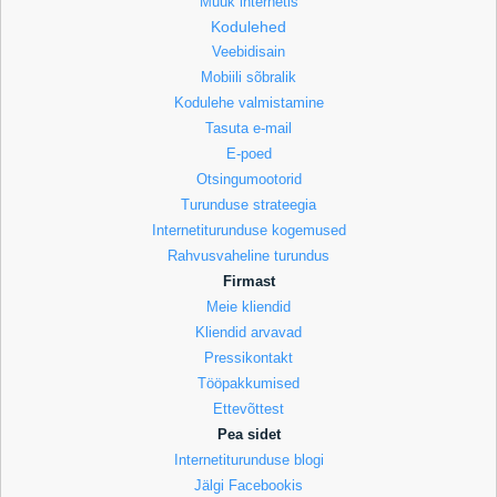
Müük internetis
Kodulehed
Veebidisain
Mobiili sõbralik
Kodulehe valmistamine
Tasuta e-mail
E-poed
Otsingumootorid
Turunduse strateegia
Internetiturunduse kogemused
Rahvusvaheline turundus
Firmast
Meie kliendid
Kliendid arvavad
Pressikontakt
Tööpakkumised
Ettevõttest
Pea sidet
Internetiturunduse blogi
Jälgi Facebookis