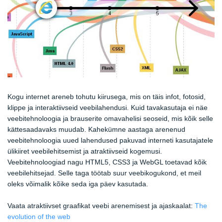
Kogu internet areneb tohutu kiirusega, mis on täis infot, fotosid,
klippe ja interaktiivseid veebilahendusi. Kuid tavakasutaja ei näe
veebitehnoloogia ja brauserite omavahelisi seoseid, mis kõik selle
kättesaadavaks muudab. Kahekümne aastaga arenenud
veebitehnoloogia uued lahendused pakuvad interneti kasutajatele
ülikiiret veebilehitsemist ja atraktiivseid kogemusi.
Veebitehnoloogiad nagu HTML5, CSS3 ja WebGL toetavad kõik
veebilehitsejad. Selle taga töötab suur veebikogukond, et meil
oleks võimalik kõike seda iga päev kasutada.
Vaata atraktiivset graafikat veebi arenemisest ja ajaskaalat:
The
evolution of the web