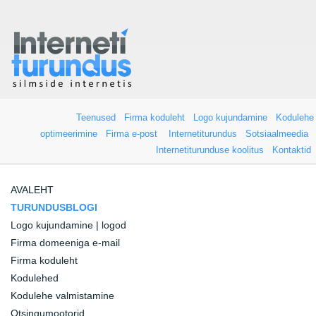
Teenused
Firma koduleht
Logo kujundamine
Kodulehe
optimeerimine
Firma e-post
Internetiturundus
Sotsiaalmeedia
Internetiturunduse koolitus
Kontaktid
AVALEHT
TURUNDUSBLOGI
Logo kujundamine | logod
Firma domeeniga e-mail
Firma koduleht
Kodulehed
Kodulehe valmistamine
Otsingumootorid