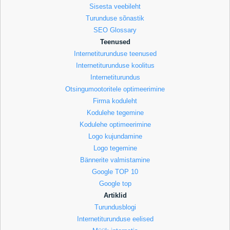
Sisesta veebileht
Turunduse sõnastik
SEO Glossary
Teenused
Internetiturunduse teenused
Internetiturunduse koolitus
Internetiturundus
Otsingumootoritele optimeerimine
Firma koduleht
Kodulehe tegemine
Kodulehe optimeerimine
Logo kujundamine
Logo tegemine
Bännerite valmistamine
Google TOP 10
Google top
Artiklid
Turundusblogi
Internetiturunduse eelised