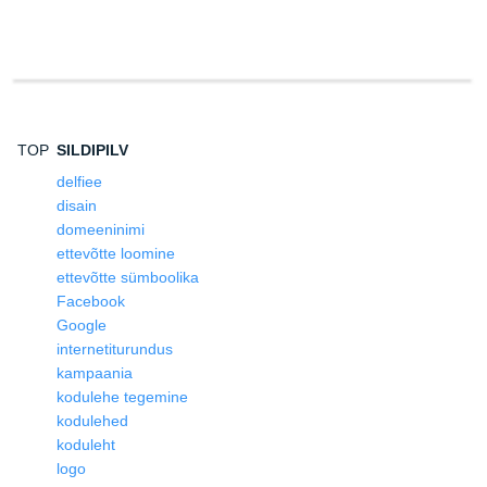
TOP
SILDIPILV
delfiee
disain
domeeninimi
ettevõtte loomine
ettevõtte sümboolika
Facebook
Google
internetiturundus
kampaania
kodulehe tegemine
kodulehed
koduleht
logo