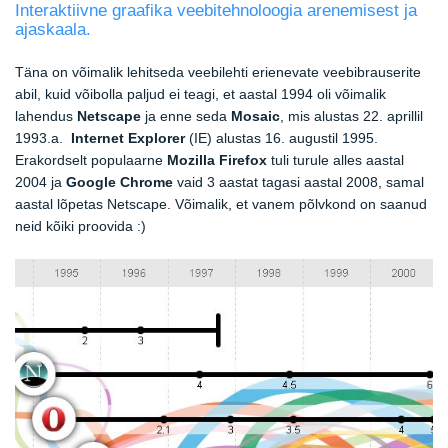
Interaktiivne graafika veebitehnoloogia arenemisest ja
ajaskaala.
Täna on võimalik lehitseda veebilehti erienevate veebibrauserite
abil, kuid võibolla paljud ei teagi, et aastal 1994 oli võimalik
lahendus
Netscape
ja enne seda
Mosaic
, mis
alustas 22. aprillil
1993.a.
Internet Explorer
(IE) alustas 16. augustil 1995.
Erakordselt populaarne
Mozilla Firefox
tuli turule alles aastal
2004 ja
Google Chrome
vaid 3 aastat tagasi aastal 2008, samal
aastal lõpetas Netscape. Võimalik, et vanem põlvkond on saanud
neid kõiki proovida :)