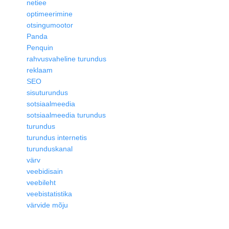
netiee
optimeerimine
otsingumootor
Panda
Penquin
rahvusvaheline turundus
reklaam
SEO
sisuturundus
sotsiaalmeedia
sotsiaalmeedia turundus
turundus
turundus internetis
turunduskanal
värv
veebidisain
veebileht
veebistatistika
värvide mõju