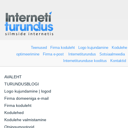
Teenused
Firma koduleht
Logo kujundamine
Kodulehe
optimeerimine
Firma e-post
Internetiturundus
Sotsiaalmeedia
Internetiturunduse koolitus
Kontaktid
AVALEHT
TURUNDUSBLOGI
Logo kujundamine | logod
Firma domeeniga e-mail
Firma koduleht
Kodulehed
Kodulehe valmistamine
Otsingumootorid