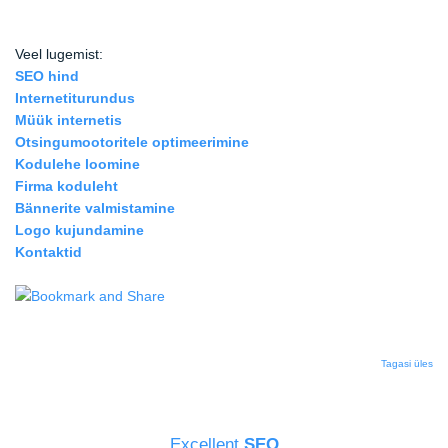
Veel lugemist:
SEO hind
Internetiturundus
Müük internetis
Otsingumootoritele optimeerimine
Kodulehe loomine
Firma koduleht
Bännerite valmistamine
Logo kujundamine
Kontaktid
Tagasi üles
Excellent
SE
O