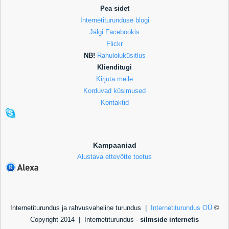
Pea sidet
Internetiturunduse blogi
Jälgi Facebookis
Flickr
NB!
Rahuloluküsitlus
Klienditugi
Kirjuta meile
Korduvad küsimused
Kontaktid
Kampaaniad
Alustava ettevõtte toetus
Internetiturundus ja rahvusvaheline turundus |
Internetiturundus OÜ
©
Copyright 2014 |
Internetiturundus -
silmside internetis