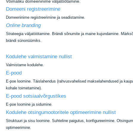
Võimaliku domeeninime väljatöötamine.
Domeeni registreerimine
Domeeninime registreerimine ja seadistamine.
Online branding
Strateegia väljatöötamine. Brändi sõnumite ja maine kujundamine. Märks
brändi sünonüümiks.
Kodulehe valmistamine nullist
Valmistame kodulehe.
E-pood
E-poe loomine. Täislahendus (rahvusvahelised makselahendused ja kaup
.
kohale toimetamine)
E-pood sotsiaalvõrgustikes
E-poe loomine ja sidumine.
Kodulehe otsingumootoritele optimeerimine nullist
Struktuuri ja sisu loomine. Suhteline paigutus, konfigureerimine. Otsingum
optimeerimine.