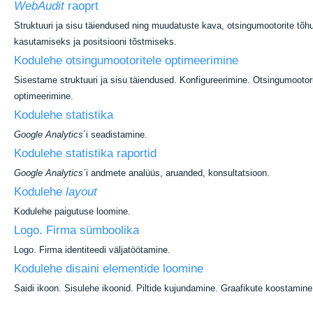
WebAudit
raoprt
Struktuuri ja sisu täiendused ning muudatuste kava, otsingumootorite tõ
kasutamiseks ja positsiooni tõstmiseks.
Kodulehe otsingumootoritele optimeerimine
Sisestame struktuuri ja sisu täiendused. Konfigureerimine. Otsingumootori
optimeerimine.
Kodulehe statistika
Google Analytics
´i seadistamine.
Kodulehe statistika raportid
Google Analytics´
i andmete analüüs, aruanded, konsultatsioon.
Kodulehe
layout
Kodulehe paigutuse loomine.
Logo. Firma sümboolika
Logo. Firma identiteedi väljatöötamine.
Kodulehe disaini elementide loomine
Saidi ikoon. Sisulehe ikoonid. Piltide kujundamine. Graafikute koostamine