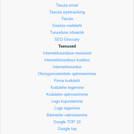
Tasuta email
Tasuta eyetracking
Tasuta
Sisesta veebileht
Turunduse sõnastik
SEO Glossary
Teenused
Internetiturunduse teenused
Internetiturunduse koolitus
Internetiturundus
Otsingumootoritele optimeerimine
Firma koduleht
Kodulehe tegemine
Kodulehe optimeerimine
Logo kujundamine
Logo tegemine
Bännerite valmistamine
Google TOP 10
Google top