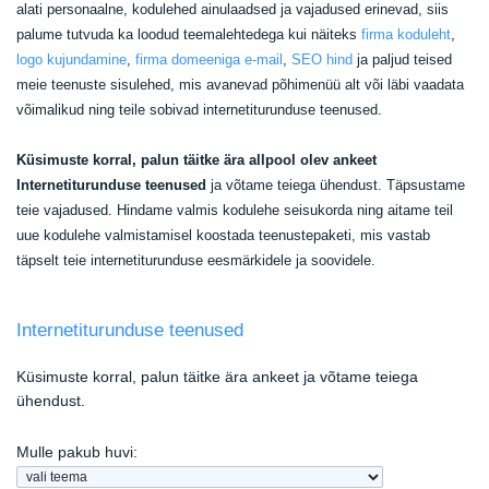
alati personaalne, kodulehed ainulaadsed ja vajadused erinevad, siis
palume tutvuda ka loodud teemalehtedega kui näiteks
firma koduleht
,
logo kujundamine
,
firma domeeniga e-mail
,
SEO hind
ja paljud teised
meie teenuste sisulehed, mis avanevad põhimenüü alt või läbi vaadata
võimalikud ning teile sobivad internetiturunduse teenused.
Küsimuste korral, palun täitke ära allpool olev ankeet
Internetiturunduse teenused
ja võtame teiega ühendust. Täpsustame
teie vajadused. Hindame valmis kodulehe seisukorda ning aitame teil
uue kodulehe valmistamisel koostada teenustepaketi, mis vastab
täpselt teie internetiturunduse eesmärkidele ja soovidele.
Internetiturunduse teenused
Küsimuste korral, palun täitke ära ankeet ja võtame teiega
ühendust.
Mulle pakub huvi: