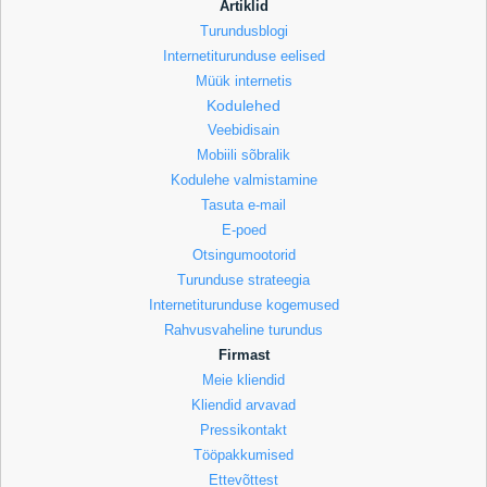
Artiklid
Turundusblogi
Internetiturunduse eelised
Müük internetis
Kodulehed
Veebidisain
Mobiili sõbralik
Kodulehe valmistamine
Tasuta e-mail
E-poed
Otsingumootorid
Turunduse strateegia
Internetiturunduse kogemused
Rahvusvaheline turundus
Firmast
Meie kliendid
Kliendid arvavad
Pressikontakt
Tööpakkumised
Ettevõttest