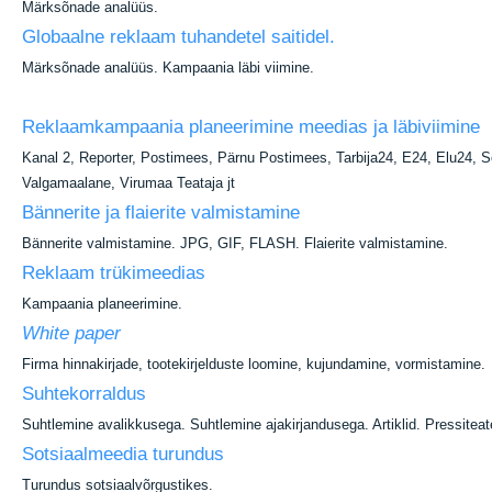
Märksõnade analüüs.
Globaalne reklaam tuhandetel saitidel.
Märksõnade analüüs. Kampaania läbi viimine.
Reklaamkampaania planeerimine meedias ja läbiviimine
Kanal 2, Reporter, Postimees, Pärnu Postimees, Tarbija24, E24, Elu24, S
Valgamaalane, Virumaa Teataja jt
Bännerite ja flaierite valmistamine
Bännerite valmistamine. JPG, GIF, FLASH. Flaierite valmistamine.
Reklaam trükimeedias
Kampaania planeerimine.
White paper
Firma hinnakirjade, tootekirjelduste loomine, kujundamine, vormistamine.
Suhtekorraldus
Suhtlemine avalikkusega. Suhtlemine ajakirjandusega. Artiklid. Pressiteate
Sotsiaalmeedia turundus
Turundus sotsiaalvõrgustikes.