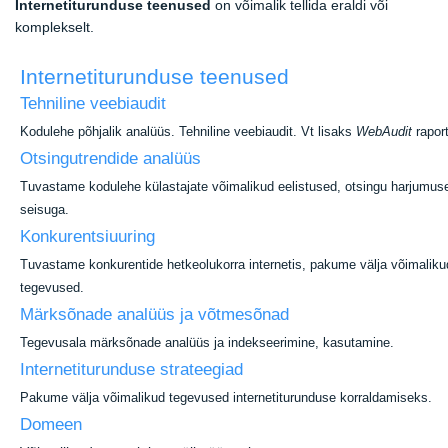
Internetiturunduse teenused
on võimalik tellida eraldi või
komplekselt.
Internetiturunduse teenused
Tehniline veebiaudit
Kodulehe põhjalik analüüs. Tehniline veebiaudit. Vt lisaks
WebAudit
raport
Otsingutrendide analüüs
Tuvastame kodulehe külastajate võimalikud eelistused, otsingu harjumus
seisuga.
Konkurentsiuuring
Tuvastame konkurentide hetkeolukorra internetis, pakume välja võimaliku
tegevused.
Märksõnade analüüs ja võtmesõnad
Tegevusala märksõnade analüüs ja indekseerimine, kasutamine.
Internetiturunduse strateegiad
Pakume välja võimalikud tegevused internetiturunduse korraldamiseks.
Domeen