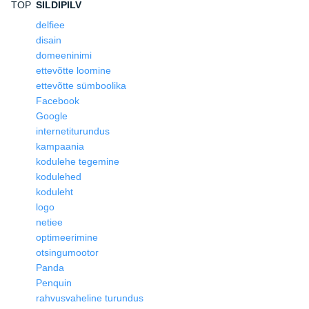
TOP
SILDIPILV
delfiee
disain
domeeninimi
ettevõtte loomine
ettevõtte sümboolika
Facebook
Google
internetiturundus
kampaania
kodulehe tegemine
kodulehed
koduleht
logo
netiee
optimeerimine
otsingumootor
Panda
Penquin
rahvusvaheline turundus