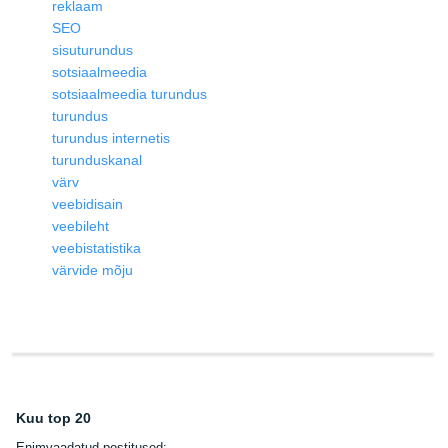
reklaam
SEO
sisuturundus
sotsiaalmeedia
sotsiaalmeedia turundus
turundus
turundus internetis
turunduskanal
värv
veebidisain
veebileht
veebistatistika
värvide mõju
Kuu top 20
E
nimvaadatud postitused: