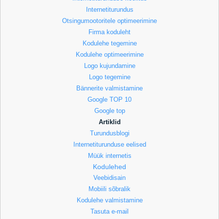
Internetiturundus
Otsingumootoritele optimeerimine
Firma koduleht
Kodulehe tegemine
Kodulehe optimeerimine
Logo kujundamine
Logo tegemine
Bännerite valmistamine
Google TOP 10
Google top
Artiklid
Turundusblogi
Internetiturunduse eelised
Müük internetis
Kodulehed
Veebidisain
Mobiili sõbralik
Kodulehe valmistamine
Tasuta e-mail