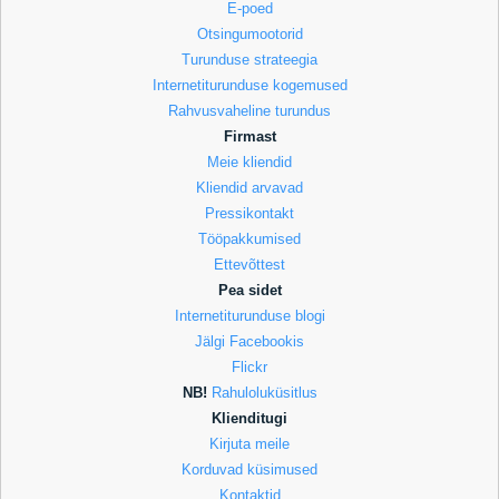
E-poed
Otsingumootorid
Turunduse strateegia
Internetiturunduse kogemused
Rahvusvaheline turundus
Firmast
Meie kliendid
Kliendid arvavad
Pressikontakt
Tööpakkumised
Ettevõttest
Pea sidet
Internetiturunduse blogi
Jälgi Facebookis
Flickr
NB!
Rahuloluküsitlus
Klienditugi
Kirjuta meile
Korduvad küsimused
Kontaktid