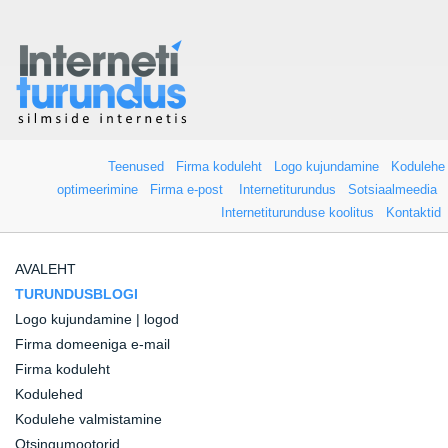
Teenused
Firma koduleht
Logo kujundamine
Kodulehe
optimeerimine
Firma e-post
Internetiturundus
Sotsiaalmeedia
Internetiturunduse koolitus
Kontaktid
AVALEHT
TURUNDUSBLOGI
Logo kujundamine | logod
Firma domeeniga e-mail
Firma koduleht
Kodulehed
Kodulehe valmistamine
Otsingumootorid