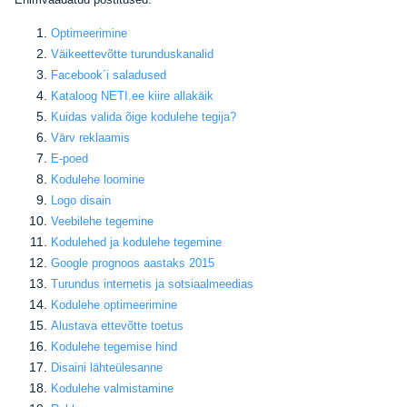
Optimeerimine
Väikeettevõtte turunduskanalid
Facebook
´i saladused
Kataloog NETI.ee kiire allakäik
Kuidas valida õige kodulehe tegija
?
Värv reklaamis
E-poed
Kodulehe loomine
Logo disain
Veebilehe tegemine
Kodulehed ja kodulehe tegemine
Google prognoos aastaks 2015
Turundus internetis ja sotsiaalmeedias
Kodulehe optimeerimine
Alustava ettevõtte toetus
Kodulehe tegemise hind
Disaini lähteülesanne
Kodulehe valmistamine