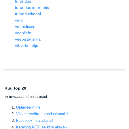
turundus
turundus internetis
turunduskanal
värv
veebidisain
veebileht
veebistatistika
värvide mõju
Kuu top 20
E
nimvaadatud postitused:
Optimeerimine
Väikeettevõtte turunduskanalid
Facebook
´i saladused
Kataloog NETI.ee kiire allakäik