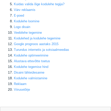
Kuidas valida õige kodulehe tegija
?
Värv reklaamis
E-poed
Kodulehe loomine
Logo disain
Veebilehe tegemine
Kodulehed ja kodulehe tegemine
Google prognoos aastaks 2015
Turundus internetis ja sotsiaalmeedias
Kodulehe optimeerimine
Alustava ettevõtte toetus
Kodulehe tegemise hind
Disaini lähteülesanne
Kodulehe valmistamine
Reklaam
Viirusetõrje