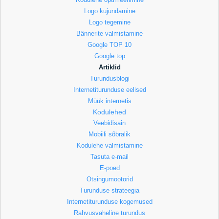
Logo kujundamine
Logo tegemine
Bännerite valmistamine
Google TOP 10
Google top
Artiklid
Turundusblogi
Internetiturunduse eelised
Müük internetis
Kodulehed
Veebidisain
Mobiili sõbralik
Kodulehe valmistamine
Tasuta e-mail
E-poed
Otsingumootorid
Turunduse strateegia
Internetiturunduse kogemused
Rahvusvaheline turundus