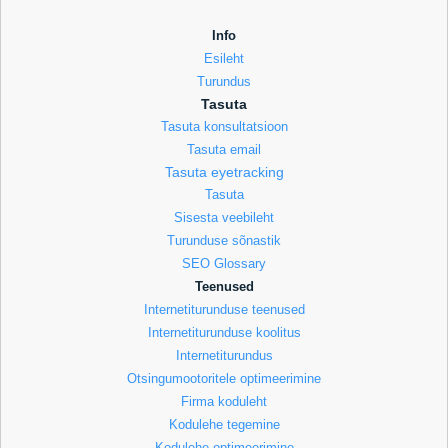
Info
Esileht
Turundus
Tasuta
Tasuta konsultatsioon
Tasuta email
Tasuta eyetracking
Tasuta
Sisesta veebileht
Turunduse sõnastik
SEO Glossary
Teenused
Internetiturunduse teenused
Internetiturunduse koolitus
Internetiturundus
Otsingumootoritele optimeerimine
Firma koduleht
Kodulehe tegemine
Kodulehe optimeerimine