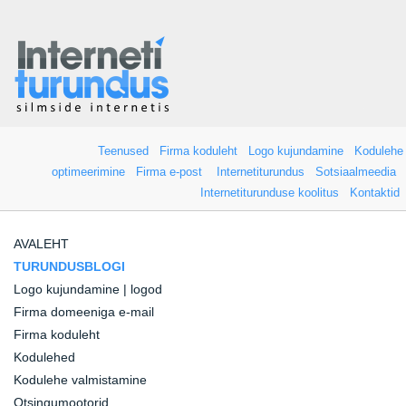
Teenused
Firma koduleht
Logo kujundamine
Kodulehe
optimeerimine
Firma e-post
Internetiturundus
Sotsiaalmeedia
Internetiturunduse koolitus
Kontaktid
AVALEHT
TURUNDUSBLOGI
Logo kujundamine | logod
Firma domeeniga e-mail
Firma koduleht
Kodulehed
Kodulehe valmistamine
Otsingumootorid