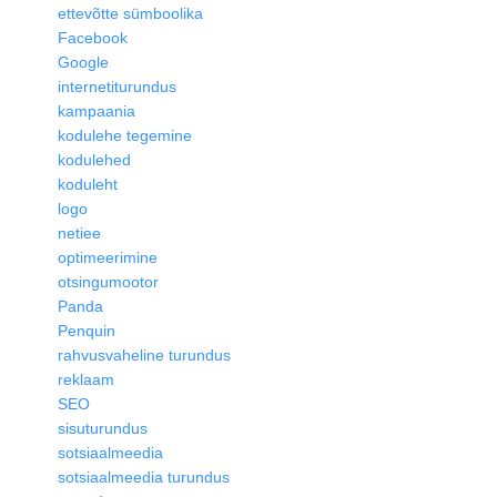
ettevõtte sümboolika
Facebook
Google
internetiturundus
kampaania
kodulehe tegemine
kodulehed
koduleht
logo
netiee
optimeerimine
otsingumootor
Panda
Penquin
rahvusvaheline turundus
reklaam
SEO
sisuturundus
sotsiaalmeedia
sotsiaalmeedia turundus