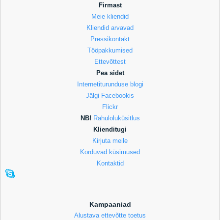
Firmast
Meie kliendid
Kliendid arvavad
Pressikontakt
Tööpakkumised
Ettevõttest
Pea sidet
Internetiturunduse blogi
Jälgi Facebookis
Flickr
NB!
Rahuloluküsitlus
Klienditugi
Kirjuta meile
Korduvad küsimused
Kontaktid
Kampaaniad
Alustava ettevõtte toetus