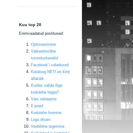
Kuu top 20
E
nimvaadatud postitused:
Optimeerimine
Väikeettevõtte
turunduskanalid
Facebook
´i saladused
Kataloog NETI.ee kiire
allakäik
Kuidas valida õige
kodulehe tegija
?
Värv reklaamis
E-poed
Kodulehe loomine
Logo disain
Veebilehe tegemine