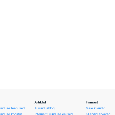
Artiklid
Firmast
urunduse teenused
Turundusblogi
Meie kliendid
runduse koolitus
Internetiturunduse eelised
Kliendid arvavad