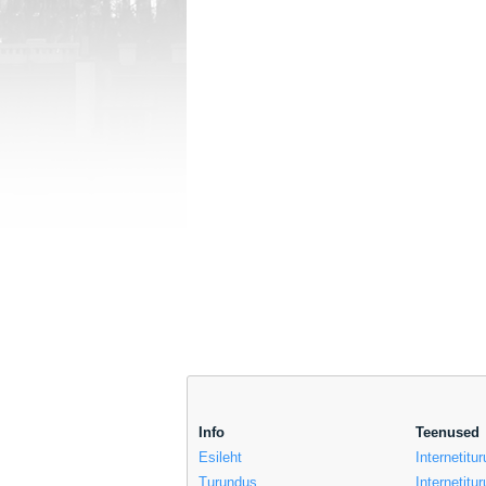
Info
Teenused
Esileht
Internetit
Turundus
Internetitu