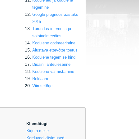
Kodulehed ja kodulehe
tegemine
Google prognoos aastaks
2015
Turundus internetis ja
sotsiaalmeedias
Kodulehe optimeerimine
Alustava ettevõtte toetus
Kodulehe tegemise hind
Disaini lähteülesanne
Kodulehe valmistamine
Reklaam
Viirusetõrje
Klienditugi
Kirjuta meile
Korduvad küsimused