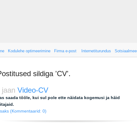
ine
Kodulehe optimeerimine
Firma e-post
Internetiturundus
Sotsiaalmee
Postitused sildiga 'CV'.
 jaan
Video-CV
as saada tööle, kui sul pole ette näidata kogemusi ja häid
itajaid.
isaks
(Kommentaarid: 0)