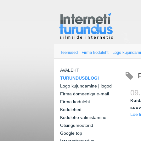
Teenused
Firma koduleht
Logo kujundam
AVALEHT
TURUNDUSBLOGI
Logo kujundamine | logod
09.
Firma domeeniga e-mail
Kuid
Firma koduleht
soov
Kodulehed
Loe l
Kodulehe valmistamine
Otsingumootorid
Google top