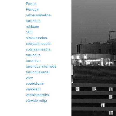
Panda
Penquin
rahvusvaheline
turundus
reklaam
SEO
sisuturundus
sotsiaalmeedia
sotsiaalmeedia
turundus
turundus
turundus internetis
turunduskanal
värv
veebidisain
veebileht
veebistatistika
värvide mõju