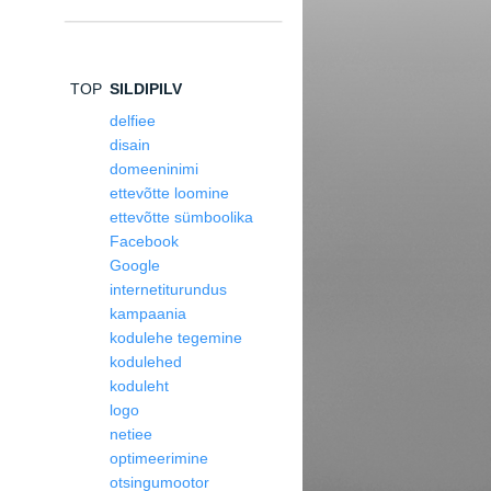
TOP
SILDIPILV
delfiee
disain
domeeninimi
ettevõtte loomine
ettevõtte sümboolika
Facebook
Google
internetiturundus
kampaania
kodulehe tegemine
kodulehed
koduleht
logo
netiee
optimeerimine
otsingumootor