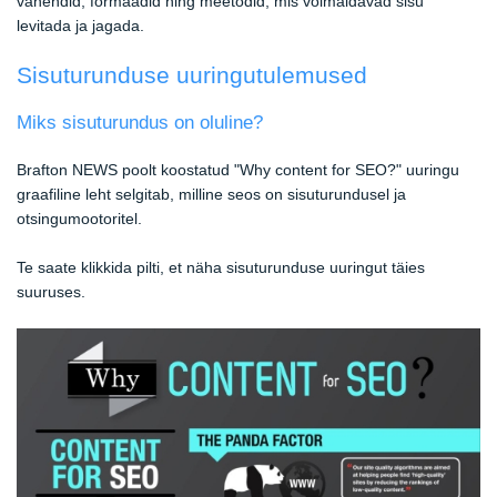
vahendid, formaadid ning meetodid, mis võimaldavad sisu
levitada ja jagada.
Sisuturunduse uuringutulemused
Miks sisuturundus on oluline?
Brafton NEWS poolt koostatud "Why content for SEO?" uuringu
graafiline leht selgitab, milline seos on sisuturundusel ja
otsingumootoritel.
Te saate klikkida pilti, et näha sisuturunduse uuringut täies
suuruses.