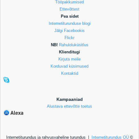
Tööpakkumised
Ettevõttest
Pea sidet
Internetiturunduse blogi
Jälgi Facebookis
Flickr
NB!
Rahuloluküsitlus
Klienditugi
Kirjuta meile
Korduvad küsimused
Kontaktid
Kampaaniad
Alustava ettevõtte toetus
Internetiturundus ja rahvusvaheline turundus |
Internetiturundus OÜ
©