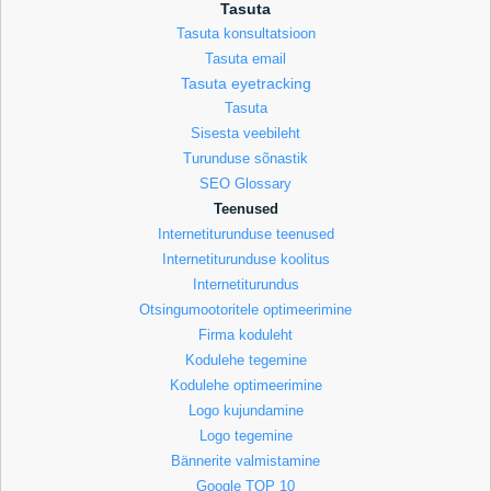
Tasuta
Tasuta konsultatsioon
Tasuta email
Tasuta eyetracking
Tasuta
Sisesta veebileht
Turunduse sõnastik
SEO Glossary
Teenused
Internetiturunduse teenused
Internetiturunduse koolitus
Internetiturundus
Otsingumootoritele optimeerimine
Firma koduleht
Kodulehe tegemine
Kodulehe optimeerimine
Logo kujundamine
Logo tegemine
Bännerite valmistamine
Google TOP 10