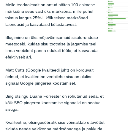
Meile teadaolevalt on antud näites 100 esimese
märksõna seas vaid üks märksõna, mille puhul
toimus langus 25%-i, kõik teised märksõnad
laiendasid ja kasvatasid külastatavust.
Blogimine on üks mõjuvõimsamaid sisuturunduse
meetodeid, kuidas sisu tootmise ja jagamise teel
firma veebileht panna edukalt tööle, et kasvatada
efektiivselt äri.
Matt Cutts (Google kvaliteedi juht) on korduvalt
öelnud, et kvaliteetne veebilehe sisu on oluline
signaal Google pingerea koostamisel.
Bing otsingu Duane Forrester on rõhutanud seda, et
kõik SEO pingerea koostamise signaalid on seotud
sisuga.
Kvaliteetne, otsingusõbralik sisu võimaldab ettevõttet
siduda nende valdkonna märksõnadega ja pakkuda