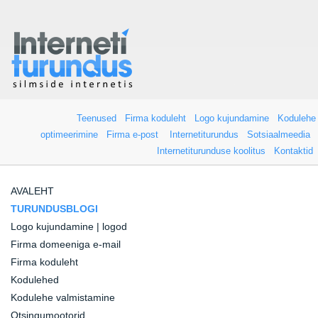
Teenused
Firma koduleht
Logo kujundamine
Kodulehe
optimeerimine
Firma e-post
Internetiturundus
Sotsiaalmeedia
Internetiturunduse koolitus
Kontaktid
AVALEHT
TURUNDUSBLOGI
Logo kujundamine | logod
Firma domeeniga e-mail
Firma koduleht
Kodulehed
Kodulehe valmistamine
Otsingumootorid