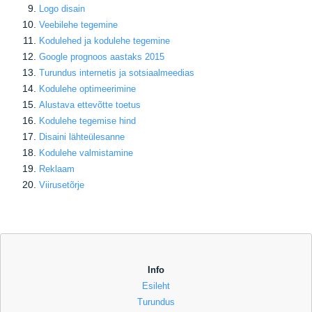
Logo disain
Veebilehe tegemine
Kodulehed ja kodulehe tegemine
Google prognoos aastaks 2015
Turundus internetis ja sotsiaalmeedias
Kodulehe optimeerimine
Alustava ettevõtte toetus
Kodulehe tegemise hind
Disaini lähteülesanne
Kodulehe valmistamine
Reklaam
Viirusetõrje
Info
Esileht
Turundus