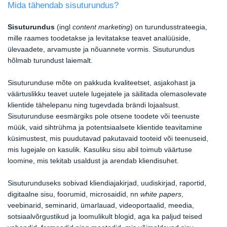
Mida tähendab sisuturundus?
Sisuturundus
(ingl
content marketing
) on turundusstrateegia,
mille raames toodetakse ja levitatakse teavet analüüside,
ülevaadete, arvamuste ja nõuannete vormis. Sisuturundus
hõlmab turundust laiemalt.
Sisuturunduse mõte on pakkuda kvaliteetset, asjakohast ja
väärtuslikku teavet uutele lugejatele ja säilitada olemasolevate
klientide tähelepanu ning tugevdada brändi lojaalsust.
Sisuturunduse eesmärgiks pole otsene toodete või teenuste
müük, vaid sihtrühma ja potentsiaalsete klientide teavitamine
küsimustest, mis puudutavad pakutavaid tooteid või teenuseid,
mis lugejale on kasulik. Kasuliku sisu abil toimub väärtuse
loomine, mis tekitab usaldust ja arendab kliendisuhet.
Sisuturunduseks sobivad kliendiajakirjad, uudiskirjad, raportid,
digitaalne sisu, foorumid, microsaidid, nn
white papers
,
veebinarid, seminarid, ümarlauad, videoportaalid, meedia,
sotsiaalvõrgustikud ja loomulikult blogid, aga ka paljud teised