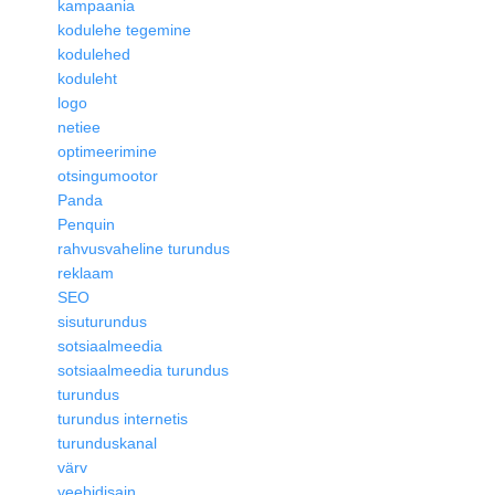
kampaania
kodulehe tegemine
kodulehed
koduleht
logo
netiee
optimeerimine
otsingumootor
Panda
Penquin
rahvusvaheline turundus
reklaam
SEO
sisuturundus
sotsiaalmeedia
sotsiaalmeedia turundus
turundus
turundus internetis
turunduskanal
värv
veebidisain