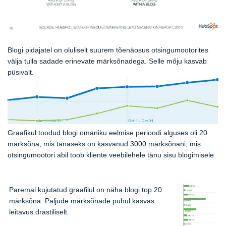
Blogi pidajatel on oluliselt suurem tõenäosus otsingumootorites
välja tulla sadade erinevate märksõnadega. Selle mõju kasvab
püsivalt.
Graafikul toodud blogi omaniku eelmise perioodi alguses oli 20
märksõna, mis tänaseks on kasvanud 3000 märksõnani, mis
otsingumootori abil toob kliente veebilehele tänu sisu blogimisele.
Paremal kujutatud graafilul on näha blogi top 20
märksõna. Paljude märksõnade puhul kasvas
leitavus drastiliselt.