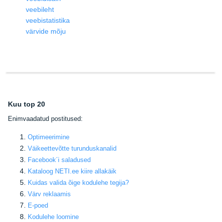
veebileht
veebistatistika
värvide mõju
Kuu top 20
E
nimvaadatud postitused:
Optimeerimine
Väikeettevõtte turunduskanalid
Facebook
´i saladused
Kataloog NETI.ee kiire allakäik
Kuidas valida õige kodulehe tegija
?
Värv reklaamis
E-poed
Kodulehe loomine