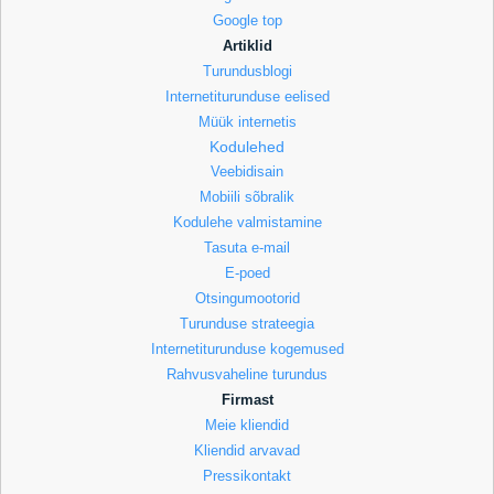
Google top
Artiklid
Turundusblogi
Internetiturunduse eelised
Müük internetis
Kodulehed
Veebidisain
Mobiili sõbralik
Kodulehe valmistamine
Tasuta e-mail
E-poed
Otsingumootorid
Turunduse strateegia
Internetiturunduse kogemused
Rahvusvaheline turundus
Firmast
Meie kliendid
Kliendid arvavad
Pressikontakt