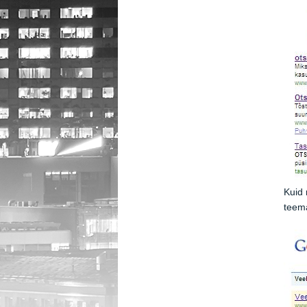
Kuid
teema