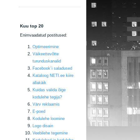
Kuu top 20
E
nimvaadatud postitused:
Optimeerimine
Väikeettevõtte
turunduskanalid
Facebook
´i saladused
Kataloog NETI.ee kiire
allakäik
Kuidas valida õige
kodulehe tegija
?
Värv reklaamis
E-poed
Kodulehe loomine
Logo disain
Veebilehe tegemine