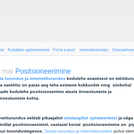
ine
Kodulehe optimeerimine
Firma e-post
Internetiturundus
Sotsiaalmee
 mai
Positsioneerimine
ta turundus ja internetiturundus
kodulehe avamisest on möödun
ja seetõttu on paras aeg teha esimene kokkuvõte ning siinkohal
aade kodulehe positsioneerimis alaste õnnestumiste ja
nnestumiste kohta.
rnetiturundus eeldab pikaajalist
strateegilist optimeerimist
ja väga
kindlat positsioneerimist, vastasel korral positsioneerimine on p
kui turundustegevus.
Tasuta turundus ja internetiturundus
puhul ole