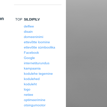
on
TOP
SILDIPILV
delfiee
disain
domeeninimi
ettevõtte loomine
ettevõtte sümboolika
Facebook
Google
internetiturundus
kampaania
kodulehe tegemine
kodulehed
koduleht
logo
netiee
optimeerimine
otsingumootor