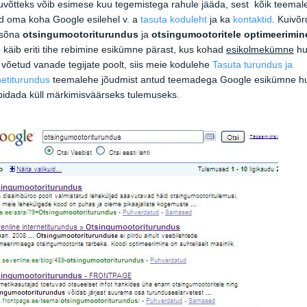
võtteks võib esimese kuu tegemistega rahule jääda, sest kõik teema
id oma koha Google esilehel v. a
tasuta koduleht
ja ka
kontaktid
. Kuivõ
sõna
otsingumootoriturundus
ja
otsingumootoritele
optimeerimin
 käib eriti tihe rebimine esikümne pärast, kus kohad
esikolmekümne
hu
 võetud vanade tegijate poolt, siis meie kodulehe
Tasuta turundus ja
netiturundus
teemalehe jõudmist antud teemadega Google esikümne h
pidada küll märkimisväärseks tulemuseks.