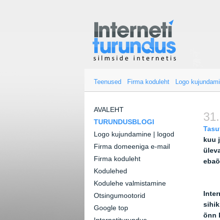
Teenused
Firma koduleht
Logo kujundam
AVALEHT
31.
TURUNDUSBLOGI
Tasu
Logo kujundamine | logod
kuu 
Firma domeeniga e-mail
ülev
Firma koduleht
ebaõ
Kodulehed
Kodulehe valmistamine
Inte
Otsingumootorid
sihi
Google top
õnn 