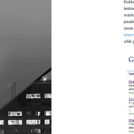
Kokku
leids
märk
peale
sisse
inter
võib 