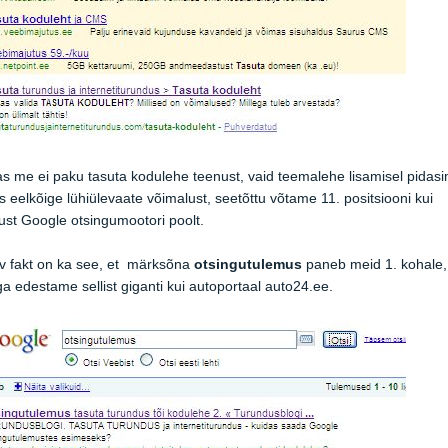
 me ei paku tasuta kodulehe teenust, vaid teemalehe lisamisel pidas
s eelkõige lühiülevaate võimalust, seetõttu võtame 11. positsiooni kui
st Google otsingumootori poolt.
v fakt on ka see, et märksõna
otsingutulemus
paneb meid 1. kohale,
ga edestame sellist giganti kui autoportaal auto24.ee.