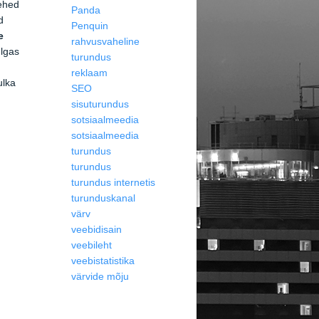
lehed
Panda
rd
Penquin
e
rahvusvaheline
lgas
turundus
reklaam
ulka
SEO
sisuturundus
sotsiaalmeedia
sotsiaalmeedia
turundus
turundus
turundus internetis
turunduskanal
värv
veebidisain
veebileht
veebistatistika
värvide mõju