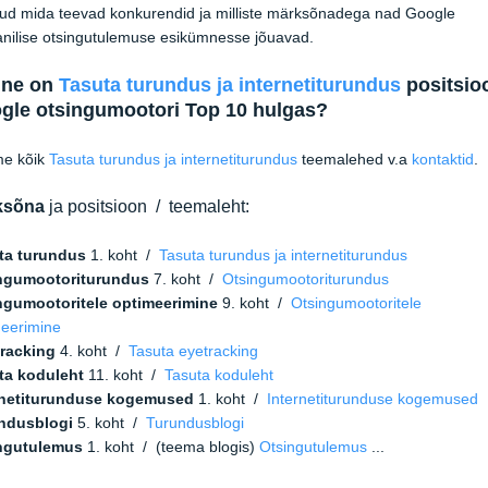
nud mida teevad konkurendid ja milliste märksõnadega nad Google
nilise otsingutulemuse esikümnesse jõuavad.
line on
Tasuta turundus ja internetiturundus
positsio
gle otsingumootori Top 10 hulgas?
me kõik
Tasuta turundus ja internetiturundus
teemalehed v.a
kontaktid
.
ksõna
ja positsioon / teemaleht:
ta turundus
1. koht /
Tasuta turundus ja internetiturundus
ngumootoriturundus
7. koht /
Otsingumootoriturundus
ngumootoritele optimeerimine
9. koht /
Otsingumootoritele
meerimine
tracking
4. koht /
Tasuta eyetracking
ta koduleht
11. koht /
Tasuta koduleht
rnetiturunduse kogemused
1. koht /
Internetiturunduse kogemused
ndusblogi
5. koht /
Turundusblogi
ngutulemus
1. koht / (teema blogis)
Otsingutulemus
...