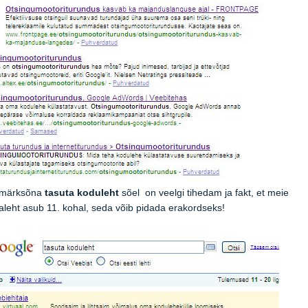
 märksõna
tasuta koduleht
sõel on veelgi tihedam ja fakt, et meie
leht asub 11. kohal, seda võib pidada erakordseks!