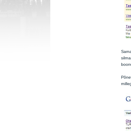
Samas
silma
boonu
Põne
mille