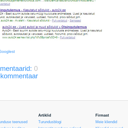
Googlest
mentaarid:
0
 kommentaar
Artiklid
Firmast
urunduse teenused
Turundusblogi
Meie kliendid