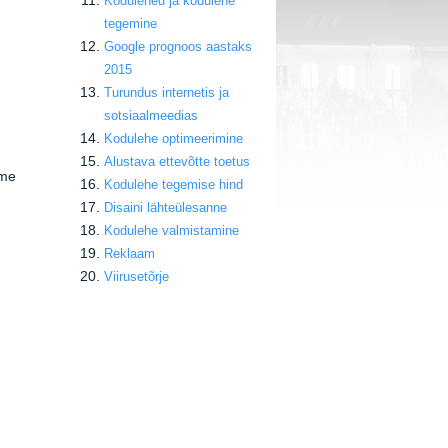
Kodulehed ja kodulehe
tegemine
Google prognoos aastaks
2015
Turundus internetis ja
sotsiaalmeedias
Kodulehe optimeerimine
Alustava ettevõtte toetus
ime
Kodulehe tegemise hind
Disaini lähteülesanne
Kodulehe valmistamine
Reklaam
Viirusetõrje