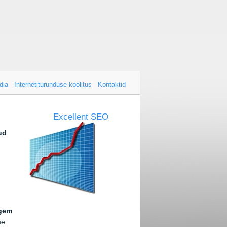
dia
Internetiturunduse koolitus
Kontaktid
Excellent SEO
ud
igem
me