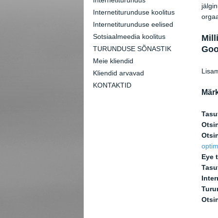
Internetiturundus
jälgi
Internetiturunduse koolitus
orgaa
Internetiturunduse eelised
Sotsiaalmeedia koolitus
Mil
Goo
TURUNDUSE SÕNASTIK
Meie kliendid
Lisa
Kliendid arvavad
KONTAKTID
Mär
Tasu
Otsi
Otsi
opti
Eye 
Tasu
Inte
Turu
Otsi