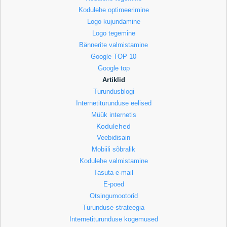
Kodulehe optimeerimine
Logo kujundamine
Logo tegemine
Bännerite valmistamine
Google TOP 10
Google top
Artiklid
Turundusblogi
Internetiturunduse eelised
Müük internetis
Kodulehed
Veebidisain
Mobiili sõbralik
Kodulehe valmistamine
Tasuta e-mail
E-poed
Otsingumootorid
Turunduse strateegia
Internetiturunduse kogemused