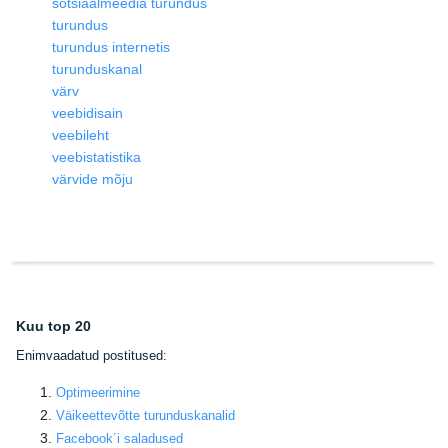
sotsiaalmeedia turundus
turundus
turundus internetis
turunduskanal
värv
veebidisain
veebileht
veebistatistika
värvide mõju
Kuu top 20
E
nimvaadatud postitused:
Optimeerimine
Väikeettevõtte turunduskanalid
Facebook
´i saladused