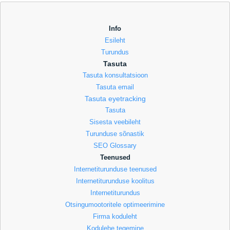
Info
Esileht
Turundus
Tasuta
Tasuta konsultatsioon
Tasuta email
Tasuta eyetracking
Tasuta
Sisesta veebileht
Turunduse sõnastik
SEO Glossary
Teenused
Internetiturunduse teenused
Internetiturunduse koolitus
Internetiturundus
Otsingumootoritele optimeerimine
Firma koduleht
Kodulehe tegemine