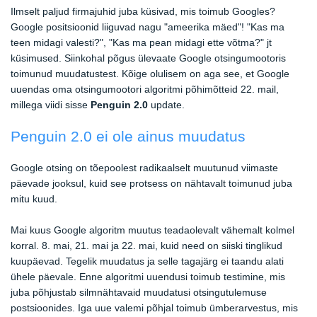
Ilmselt paljud firmajuhid juba küsivad, mis toimub Googles?
Google positsioonid liiguvad nagu "ameerika mäed"! "Kas ma
teen midagi valesti?", "Kas ma pean midagi ette võtma?" jt
küsimused. Siinkohal põgus ülevaate Google otsingumootoris
toimunud muudatustest. Kõige olulisem on aga see, et Google
uuendas oma otsingumootori algoritmi põhimõtteid 22. mail,
millega viidi sisse
Penguin 2.0
update.
Penguin 2.0 ei ole ainus muudatus
Google otsing on tõepoolest radikaalselt muutunud viimaste
päevade jooksul, kuid see protsess on nähtavalt toimunud juba
mitu kuud.
Mai kuus Google algoritm muutus teadaolevalt vähemalt kolmel
korral. 8. mai, 21. mai ja 22. mai, kuid need on siiski tinglikud
kuupäevad. Tegelik muudatus ja selle tagajärg ei taandu alati
ühele päevale. Enne algoritmi uuendusi toimub testimine, mis
juba põhjustab silmnähtavaid muudatusi otsingutulemuse
postsioonides. Iga uue valemi põhjal toimub ümberarvestus, mis