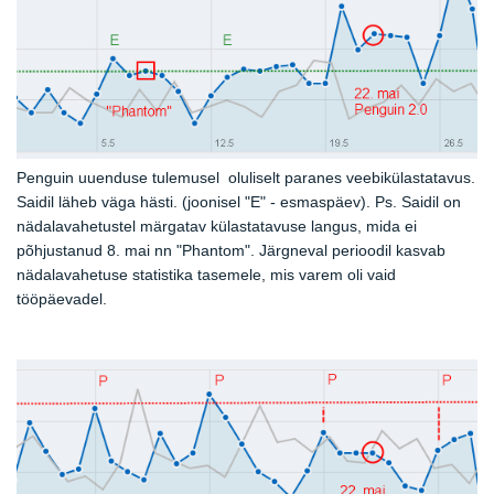
Penguin uuenduse tulemusel oluliselt paranes veebikülastatavus.
Saidil läheb väga hästi. (joonisel "E" - esmaspäev). Ps. Saidil on
nädalavahetustel märgatav külastatavuse langus, mida ei
põhjustanud 8. mai nn "Phantom". Järgneval perioodil kasvab
nädalavahetuse statistika tasemele, mis varem oli vaid
tööpäevadel.