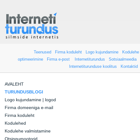
Teenused
Firma koduleht
Logo kujundamine
Kodulehe
optimeerimine
Firma e-post
Internetiturundus
Sotsiaalmeedia
Internetiturunduse koolitus
Kontaktid
AVALEHT
TURUNDUSBLOGI
Logo kujundamine | logod
Firma domeeniga e-mail
Firma koduleht
Kodulehed
Kodulehe valmistamine
Otsingumootorid