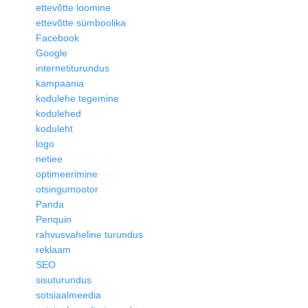
ettevõtte loomine
ettevõtte sümboolika
Facebook
Google
internetiturundus
kampaania
kodulehe tegemine
kodulehed
koduleht
logo
netiee
optimeerimine
otsingumootor
Panda
Penquin
rahvusvaheline turundus
reklaam
SEO
sisuturundus
sotsiaalmeedia