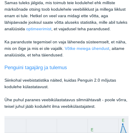
Samas tuleks jälgida, mis toimub teie kodulehel ehk milliste
märksõnade otsing toob kodulehele veebiliiklust ja millega liiklust
enam ei tule. Hetkel on veel vara midagi ette võtta, aga
lähipäevade jooksul saate võtta aluseks statistika, mille abil tuleks
analüüsida
optimeerimist
, et vajadusel teha parandused.
Ka paranduste tegemisel on vaja läheneda süsteemselt, et näha,
mis on õige ja mis ei ole vajalik.
Võtke meiega ühendust
, aitame
analüüsida, et teha täiendused.
Penguini tagajärg ja tulemus
Siinkohal veebistatistika näited, kuidas Penguin 2.0 mõjutas
kodulehe külastatavust.
Ühe puhul paranes veebikülastatavus silmnähtavalt - poole võrra,
teisel juhul jääb koduleht ilma veebikülastajatest.