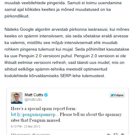
muudab veebilehtede pingerida. Samuti ei toimu uuendamine
samal ajal kõikides keeltes ja mõned muudatused on ka
piirkondlikud.
Näiteks Google algoritm arvestab piirkonna iseärasusi, kui mõnes
keeles on spämm intensiivsem, siis seda võetakse eraldi arvesse
ka valemis, mistõttu see mõjub intensiivsemalt ehk muudab
rohkem pingerea tulemust kui mujal. Seda põhimõtet kasutatakse
ka uue Penguin 2.0 versiooni puhul. Penguin 2.0 versioon ei ole
lihtsalt eelmise versiooni
refresh
, vaid täiesti uus mudel, mis on
sihitud eelkõige spämm-tehnika meetodil optimeeritud
kodulehtede kõrvaldamiseks SERP-lehe tulemustest.