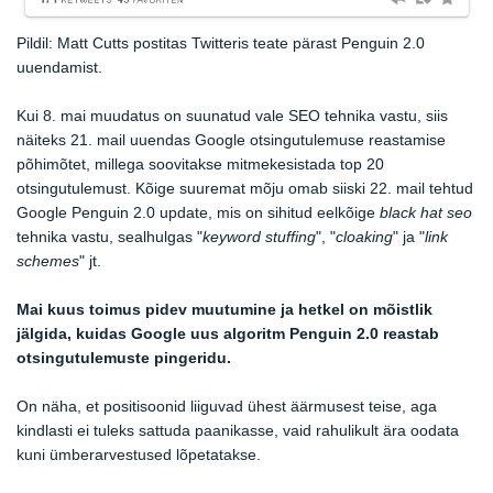
Pildil: Matt Cutts postitas Twitteris teate pärast Penguin 2.0
uuendamist.
Kui 8. mai muudatus on suunatud vale SEO tehnika vastu, siis
näiteks 21. mail uuendas Google otsingutulemuse reastamise
põhimõtet, millega soovitakse mitmekesistada top 20
otsingutulemust. Kõige suuremat mõju omab siiski 22. mail tehtud
Google Penguin 2.0 update, mis on sihitud eelkõige
black hat seo
tehnika vastu, sealhulgas "
keyword stuffing
", "
cloaking
" ja "
link
schemes
" jt.
Mai kuus toimus pidev muutumine ja hetkel on mõistlik
jälgida, kuidas Google uus algoritm Penguin 2.0 reastab
otsingutulemuste pingeridu.
On näha, et positisoonid liiguvad ühest äärmusest teise, aga
kindlasti ei tuleks sattuda paanikasse, vaid rahulikult ära oodata
kuni ümberarvestused lõpetatakse.