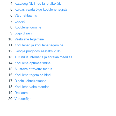
Kataloog NETI.ee kiire allakäik
Kuidas valida õige kodulehe tegija
?
Värv reklaamis
E-poed
Kodulehe loomine
Logo disain
Veebilehe tegemine
Kodulehed ja kodulehe tegemine
Google prognoos aastaks 2015
Turundus internetis ja sotsiaalmeedias
Kodulehe optimeerimine
Alustava ettevõtte toetus
Kodulehe tegemise hind
Disaini lähteülesanne
Kodulehe valmistamine
Reklaam
Viirusetõrje