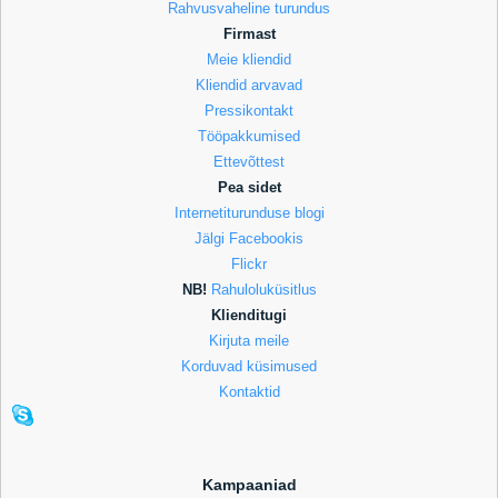
Rahvusvaheline turundus
Firmast
Meie kliendid
Kliendid arvavad
Pressikontakt
Tööpakkumised
Ettevõttest
Pea sidet
Internetiturunduse blogi
Jälgi Facebookis
Flickr
NB!
Rahuloluküsitlus
Klienditugi
Kirjuta meile
Korduvad küsimused
Kontaktid
Kampaaniad