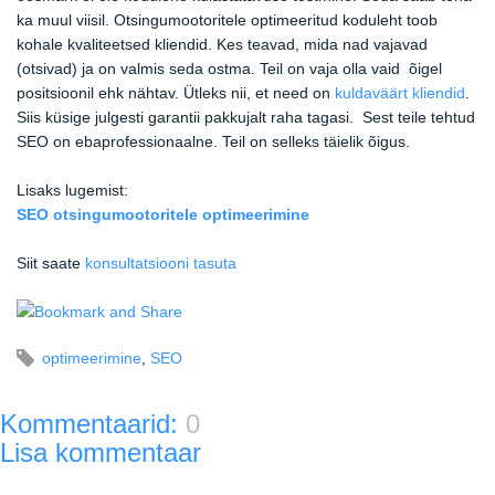
ka muul viisil. Otsingumootoritele optimeeritud koduleht toob
kohale kvaliteetsed kliendid. Kes teavad, mida nad vajavad
(otsivad) ja on valmis seda ostma. Teil on vaja olla vaid õigel
positsioonil ehk nähtav. Ütleks nii, et need on
kuldaväärt kliendid
.
Siis küsige julgesti garantii pakkujalt raha tagasi. Sest teile tehtud
SEO on ebaprofessionaalne. Teil on selleks täielik õigus.
Lisaks lugemist:
SEO
otsingumootoritele optimeerimine
Siit saate
konsultatsiooni tasuta
optimeerimine
,
SEO
Kommentaarid:
0
Lisa kommentaar