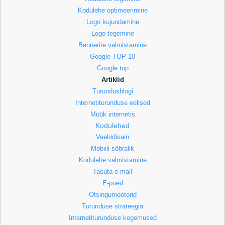
Kodulehe optimeerimine
Logo kujundamine
Logo tegemine
Bännerite valmistamine
Google TOP 10
Google top
Artiklid
Turundusblogi
Internetiturunduse eelised
Müük internetis
Kodulehed
Veebidisain
Mobiili sõbralik
Kodulehe valmistamine
Tasuta e-mail
E-poed
Otsingumootorid
Turunduse strateegia
Internetiturunduse kogemused