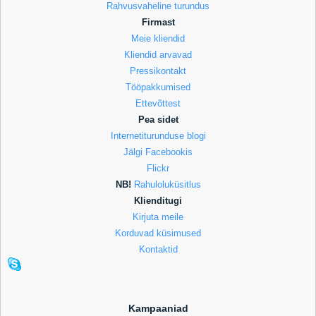
Rahvusvaheline turundus
Firmast
Meie kliendid
Kliendid arvavad
Pressikontakt
Tööpakkumised
Ettevõttest
Pea sidet
Internetiturunduse blogi
Jälgi Facebookis
Flickr
NB!
Rahuloluküsitlus
Klienditugi
Kirjuta meile
Korduvad küsimused
Kontaktid
Kampaaniad