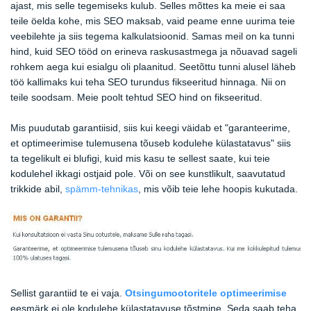
ajast, mis selle tegemiseks kulub. Selles mõttes ka meie ei saa
teile öelda kohe, mis SEO maksab, vaid peame enne uurima teie
veebilehte ja siis tegema kalkulatsioonid. Samas meil on ka tunni
hind, kuid SEO tööd on erineva raskusastmega ja nõuavad sageli
rohkem aega kui esialgu oli plaanitud. Seetõttu tunni alusel läheb
töö kallimaks kui teha SEO turundus fikseeritud hinnaga. Nii on
teile soodsam. Meie poolt tehtud SEO hind on fikseeritud.
Mis puudutab garantiisid, siis kui keegi väidab et "garanteerime,
et optimeerimise tulemusena tõuseb kodulehe külastatavus" siis
ta tegelikult ei blufigi, kuid mis kasu te sellest saate, kui teie
kodulehel ikkagi ostjaid pole. Või on see kunstlikult, saavutatud
trikkide abil,
spämm-tehnikas
, mis võib teie lehe hoopis kukutada.
Sellist garantiid te ei vaja.
Otsingumootoritele optimeerimise
eesmärk ei ole kodulehe külastatavuse tõstmine. Seda saab teha