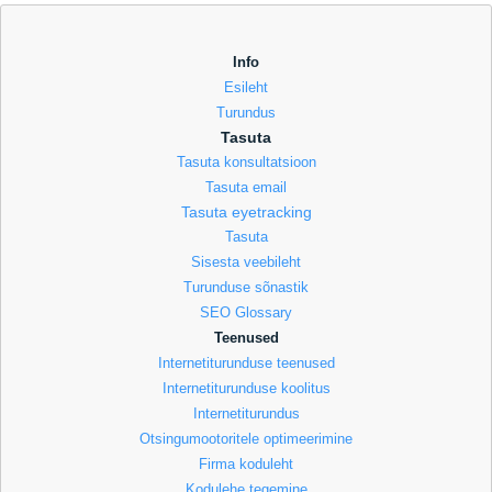
Info
Esileht
Turundus
Tasuta
Tasuta konsultatsioon
Tasuta email
Tasuta eyetracking
Tasuta
Sisesta veebileht
Turunduse sõnastik
SEO Glossary
Teenused
Internetiturunduse teenused
Internetiturunduse koolitus
Internetiturundus
Otsingumootoritele optimeerimine
Firma koduleht
Kodulehe tegemine