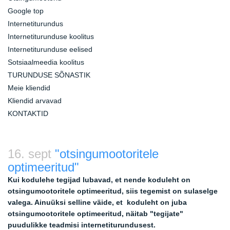
Google top
Internetiturundus
Internetiturunduse koolitus
Internetiturunduse eelised
Sotsiaalmeedia koolitus
TURUNDUSE SÕNASTIK
Meie kliendid
Kliendid arvavad
KONTAKTID
16. sept
"otsingumootoritele
optimeeritud"
Kui kodulehe tegijad lubavad, et nende koduleht on
otsingumootoritele optimeeritud, siis tegemist on sulaselge
valega. Ainuüksi selline väide, et koduleht on juba
otsingumootoritele optimeeritud, näitab "tegijate"
puudulikke teadmisi internetiturundusest.