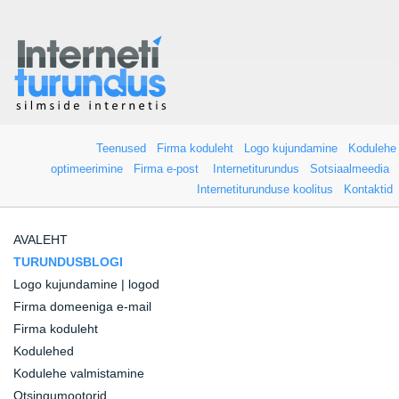
Teenused
Firma koduleht
Logo kujundamine
Kodulehe
optimeerimine
Firma e-post
Internetiturundus
Sotsiaalmeedia
Internetiturunduse koolitus
Kontaktid
AVALEHT
TURUNDUSBLOGI
Logo kujundamine | logod
Firma domeeniga e-mail
Firma koduleht
Kodulehed
Kodulehe valmistamine
Otsingumootorid