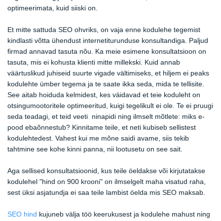
optimeerimata, kuid siiski on.
Et mitte sattuda SEO ohvriks, on vaja enne kodulehe tegemist
kindlasti võtta ühendust internetiturunduse konsultandiga. Paljud
firmad annavad tasuta nõu. Ka meie esimene konsultatsioon on
tasuta, mis ei kohusta klienti mitte millekski. Kuid annab
väärtuslikud juhiseid suurte vigade vältimiseks, et hiljem ei peaks
kodulehte ümber tegema ja te saate ikka seda, mida te tellisite.
See aitab hoiduda kelmidest, kes väidavad et teie koduleht on
otsingumootoritele optimeeritud, kuigi tegelikult ei ole. Te ei pruugi
seda teadagi, et teid veeti ninapidi ning ilmselt mõtlete: miks e-
pood ebaõnnestub? Kinnitame teile, et neti kubiseb sellistest
kodulehtedest. Vahest kui me mõne saidi avame, siis tekib
tahtmine see kohe kinni panna, nii lootusetu on see sait.
Aga sellised konsultatsioonid, kus teile öeldakse või kirjutatakse
kodulehel "hind on 900 krooni" on ilmselgelt maha visatud raha,
sest üksi asjatundja ei saa teile lambist öelda mis SEO maksab.
SEO hind
kujuneb välja töö keerukusest ja kodulehe mahust ning