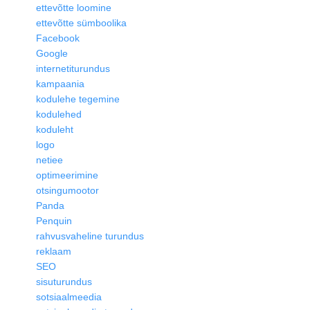
ettevõtte loomine
ettevõtte sümboolika
Facebook
Google
internetiturundus
kampaania
kodulehe tegemine
kodulehed
koduleht
logo
netiee
optimeerimine
otsingumootor
Panda
Penquin
rahvusvaheline turundus
reklaam
SEO
sisuturundus
sotsiaalmeedia