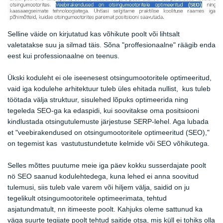
Selline väide on kirjutatud kas võhikute poolt või lihtsalt
valetatakse suu ja silmad täis. Sõna "proffesionaalne" räägib enda
eest kui professionaalne on teenus.
Ükski koduleht ei ole iseenesest otsingumootoritele optimeeritud,
vaid iga kodulehe arhitektuur tuleb üles ehitada nullist, kus tuleb
töötada välja struktuur, sisulehed lõpuks optimeerida ning
tegeleda SEO-ga ka edaspidi, kui soovitakse oma positsiooni
kindlustada otsingutulemuste järjestuse SERP-lehel. Aga lubada
et "veebirakendused on otsingumootoritele optimeeritud (SEO),"
on tegemist kas vastutustundetute kelmide või SEO võhikutega.
Selles mõttes puutume meie iga päev kokku susserdajate poolt
nö SEO saanud kodulehtedega, kuna lehed ei anna soovitud
tulemusi, siis tuleb vale varem või hiljem välja, saidid on ju
tegelikult otsingumootoritele optimeerimata, tehtud
asjatundmatult, nn itimeeste poolt. Kahjuks oleme sattunud ka
väga suurte tegijate poolt tehtud saitide otsa, mis küll ei tohiks olla