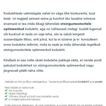
Kodulehtede valmistajate vahel on väga tihe konkurents, kust
leiab nn tegijaid seinast seina ja kuivõrd üks tavaline inimene
enamasti ei tea mida ikkagi tähendab
otsingumootoritele
optimeeritud
koduleht; aga on nähtavasti midagi kuskilt lugenud
või kuulnud et seda on vaja teha, siis ta satub kergesti
susserdajate lõksu, eriti juhul, kui ta ei süvene ja ei konsulteeri
enne kodulehe tellimist, mida ta saab ja mida tähendab tegelikult
otsingumootoritele optimeeritud koduleht.
Kindlasti ei saa mitte ükski kodulehe pakkuja väita, et nende poolt
pakutud kodulehed on otsingumootoritele optimeeritud nagu
järgnevalt pildilt näha võite.