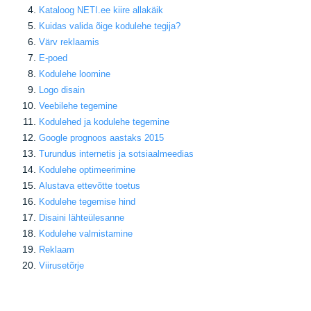
Kataloog NETI.ee kiire allakäik
Kuidas valida õige kodulehe tegija
?
Värv reklaamis
E-poed
Kodulehe loomine
Logo disain
Veebilehe tegemine
Kodulehed ja kodulehe tegemine
Google prognoos aastaks 2015
Turundus internetis ja sotsiaalmeedias
Kodulehe optimeerimine
Alustava ettevõtte toetus
Kodulehe tegemise hind
Disaini lähteülesanne
Kodulehe valmistamine
Reklaam
Viirusetõrje