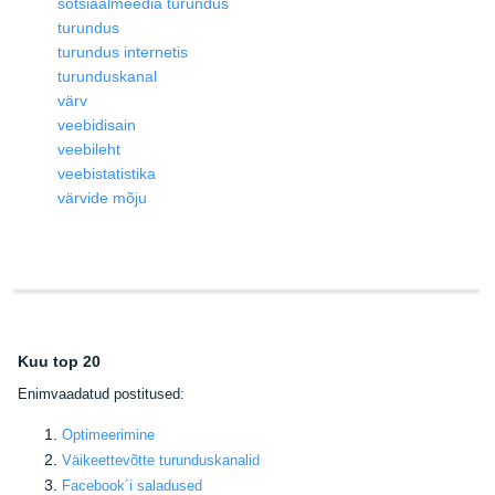
sotsiaalmeedia turundus
turundus
turundus internetis
turunduskanal
värv
veebidisain
veebileht
veebistatistika
värvide mõju
Kuu top 20
E
nimvaadatud postitused:
Optimeerimine
Väikeettevõtte turunduskanalid
Facebook
´i saladused