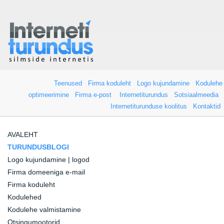
Teenused
Firma koduleht
Logo kujundamine
Kodulehe
optimeerimine
Firma e-post
Internetiturundus
Sotsiaalmeedia
Internetiturunduse koolitus
Kontaktid
AVALEHT
TURUNDUSBLOGI
Logo kujundamine | logod
Firma domeeniga e-mail
Firma koduleht
Kodulehed
Kodulehe valmistamine
Otsingumootorid