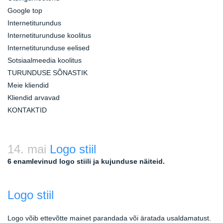
Google top
Internetiturundus
Internetiturunduse koolitus
Internetiturunduse eelised
Sotsiaalmeedia koolitus
TURUNDUSE SÕNASTIK
Meie kliendid
Kliendid arvavad
KONTAKTID
14. mai
Logo stiil
6 enamlevinud logo stiili ja kujunduse näiteid.
Logo stiil
Logo võib ettevõtte mainet parandada või äratada usaldamatust.