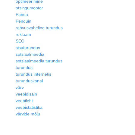
optimeerimine
otsingumootor
Panda
Penquin
rahvusvaheline turundus
reklaam
SEO
sisuturundus
sotsiaalmeedia
sotsiaalmeedia turundus
turundus
turundus internetis
turunduskanal
värv
veebidisain
veebileht
veebistatistika
värvide mõju