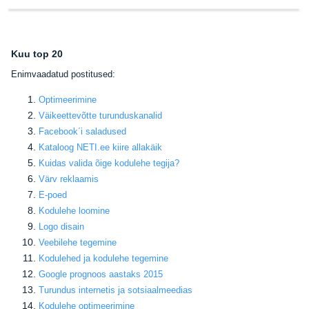
Kuu top 20
E
nimvaadatud postitused:
Optimeerimine
Väikeettevõtte turunduskanalid
Facebook
´i saladused
Kataloog NETI.ee kiire allakäik
Kuidas valida õige kodulehe tegija
?
Värv reklaamis
E-poed
Kodulehe loomine
Logo disain
Veebilehe tegemine
Kodulehed ja kodulehe tegemine
Google prognoos aastaks 2015
Turundus internetis ja sotsiaalmeedias
Kodulehe optimeerimine