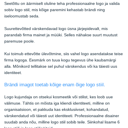
Seetõttu on äärmiselt oluline teha professionaalne logo ja valida
sobiv logo stiil, mis kõige paremini kehastab brändi ning
iseloomustab seda.
Suurettevõtted värskendavad logo üsna järjepidevalt, mis
parandab firma mainet ja müüki. Selles nähakse suurt muutust
paremuse poole.
Kui toimub ettevõtte ülevõtmine, siis vahel logo asendatakse teise
firma logoga. Eesmärk on tuua kogu tegevus ühe kaubamärgi
alla. Mõnikord tellitakse sel puhul värskendus või ka täiesti uus
identiteet.
Brändi imagot toetab kõige enam õige logo stiil.
Logo kujundaja on otsekui kosmeetik või stilist, kes loob uue
välimuse. Tähtis on mõista iga kliendi identiteeti, milline on
organisatsioon, et pakkuda kas eksklusiivset, kohandatud,
värskendatud või täiesti uut identiteeti. Professionaalne disainer
suudab anda nõu, milline logo stiil sobib teile. Siinkohal lisame 6