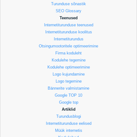
Turunduse sõnastik
SEO Glossary
Teenused
Internetiturunduse teenused
Internetiturunduse koolitus
Internetiturundus
Otsingumootoritele optimeerimine
Firma koduleht
Kodulehe tegemine
Kodulehe optimeerimine
Logo kujundamine
Logo tegemine
Bännerite valmistamine
Google TOP 10
Google top
Artiklid
Turundusblogi
Internetiturunduse eelised
Müük internetis