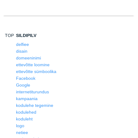
TOP
SILDIPILV
delfiee
disain
domeeninimi
ettevõtte loomine
ettevõtte sümboolika
Facebook
Google
internetiturundus
kampaania
kodulehe tegemine
kodulehed
koduleht
logo
netiee