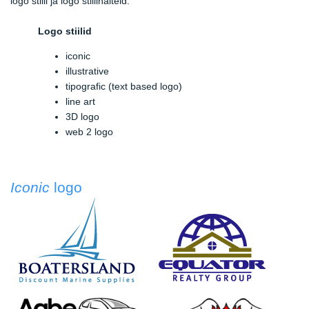
logo stiili ja logo stiilinäiteid.
Logo stiilid
iconic
illustrative
tipografic (text based logo)
line art
3D logo
web 2 logo
Iconic
logo