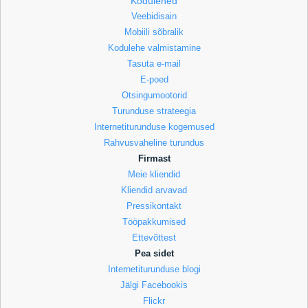
Kodulehed
Veebidisain
Mobiili sõbralik
Kodulehe valmistamine
Tasuta e-mail
E-poed
Otsingumootorid
Turunduse strateegia
Internetiturunduse kogemused
Rahvusvaheline turundus
Firmast
Meie kliendid
Kliendid arvavad
Pressikontakt
Tööpakkumised
Ettevõttest
Pea sidet
Internetiturunduse blogi
Jälgi Facebookis
Flickr