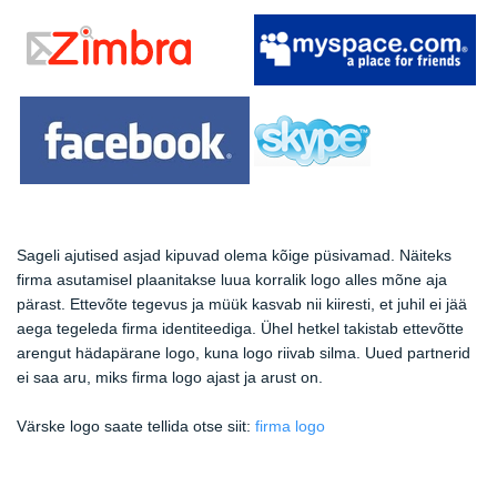
Sageli ajutised asjad kipuvad olema kõige püsivamad. Näiteks
firma asutamisel plaanitakse luua korralik logo alles mõne aja
pärast. Ettevõte tegevus ja müük kasvab nii kiiresti, et juhil ei jää
aega tegeleda firma identiteediga. Ühel hetkel takistab ettevõtte
arengut hädapärane logo, kuna logo riivab silma. Uued partnerid
ei saa aru, miks firma logo ajast ja arust on.
Värske logo saate tellida otse siit:
firma logo