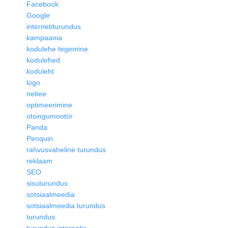
Facebook
Google
internetiturundus
kampaania
kodulehe tegemine
kodulehed
koduleht
logo
netiee
optimeerimine
otsingumootor
Panda
Penquin
rahvusvaheline turundus
reklaam
SEO
sisuturundus
sotsiaalmeedia
sotsiaalmeedia turundus
turundus