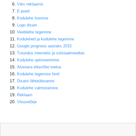
Värv reklaamis
E-poed
Kodulehe loomine
Logo disain
Veebilehe tegemine
Kodulehed ja kodulehe tegemine
Google prognoos aastaks 2015
Turundus internetis ja sotsiaalmeedias
Kodulehe optimeerimine
Alustava ettevõtte toetus
Kodulehe tegemise hind
Disaini lähteülesanne
Kodulehe valmistamine
Reklaam
Viirusetõrje