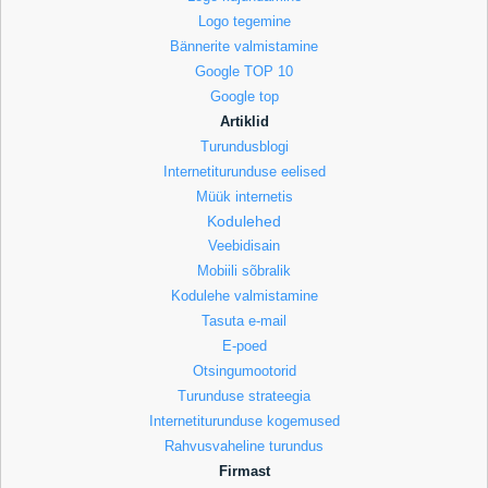
Logo tegemine
Bännerite valmistamine
Google TOP 10
Google top
Artiklid
Turundusblogi
Internetiturunduse eelised
Müük internetis
Kodulehed
Veebidisain
Mobiili sõbralik
Kodulehe valmistamine
Tasuta e-mail
E-poed
Otsingumootorid
Turunduse strateegia
Internetiturunduse kogemused
Rahvusvaheline turundus
Firmast