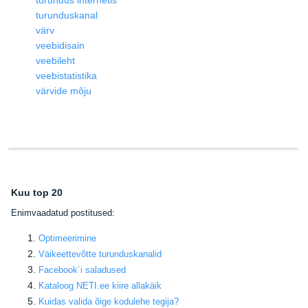
turundus internetis
turunduskanal
värv
veebidisain
veebileht
veebistatistika
värvide mõju
Kuu top 20
E
nimvaadatud postitused:
Optimeerimine
Väikeettevõtte turunduskanalid
Facebook
´i saladused
Kataloog NETI.ee kiire allakäik
Kuidas valida õige kodulehe tegija
?