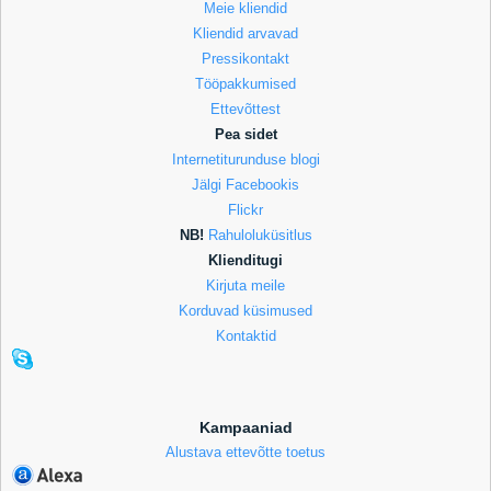
Meie kliendid
Kliendid arvavad
Pressikontakt
Tööpakkumised
Ettevõttest
Pea sidet
Internetiturunduse blogi
Jälgi Facebookis
Flickr
NB!
Rahuloluküsitlus
Klienditugi
Kirjuta meile
Korduvad küsimused
Kontaktid
Kampaaniad
Alustava ettevõtte toetus