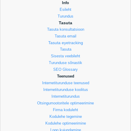
Info
Esileht
Turundus
Tasuta
Tasuta konsultatsioon
Tasuta email
Tasuta eyetracking
Tasuta
Sisesta veebileht
Turunduse sõnastik
SEO Glossary
Teenused
Internetiturunduse teenused
Internetiturunduse koolitus
Internetiturundus
Otsingumootoritele optimeerimine
Firma koduleht
Kodulehe tegemine
Kodulehe optimeerimine
Logo kujundamine