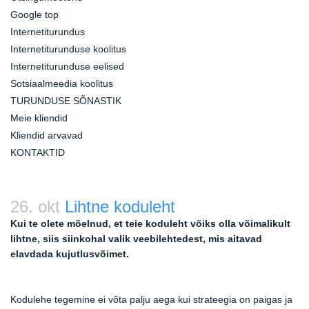
Google top
Internetiturundus
Internetiturunduse koolitus
Internetiturunduse eelised
Sotsiaalmeedia koolitus
TURUNDUSE SÕNASTIK
Meie kliendid
Kliendid arvavad
KONTAKTID
26. okt
Lihtne koduleht
Kui te olete mõelnud, et teie koduleht võiks olla võimalikult
lihtne, siis siinkohal valik veebilehtedest, mis aitavad
elavdada kujutlusvõimet.
Kodulehe tegemine ei võta palju aega kui strateegia on paigas ja