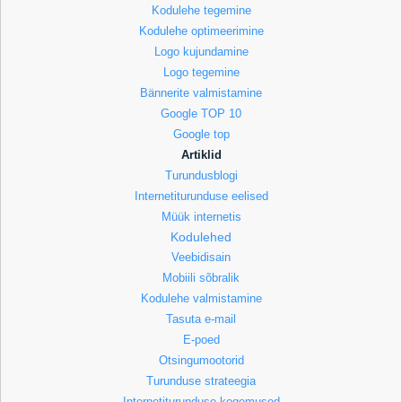
Kodulehe tegemine
Kodulehe optimeerimine
Logo kujundamine
Logo tegemine
Bännerite valmistamine
Google TOP 10
Google top
Artiklid
Turundusblogi
Internetiturunduse eelised
Müük internetis
Kodulehed
Veebidisain
Mobiili sõbralik
Kodulehe valmistamine
Tasuta e-mail
E-poed
Otsingumootorid
Turunduse strateegia
Internetiturunduse kogemused