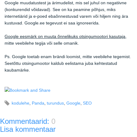
Google muudatustest ja ärimudelist, mis sel juhul on negatiivne
(konkurendid võidavad). See on ka peamine põhjus, miks
internetiärid ja e-poed ebaõnnestuvad varem või hiljem ning ära
kustuvad. Google.ee tegevust ei saa ignoreerida.
Google eesmärk on muuta õnnelikuks otsingumootori kasutaja
,
mitte veebilehe tegija või selle omanik.
Ps. Google toetab enam brändi loomist, mitte veebilehe tegemist.
Seetõttu otsingumootor kaldub eelistama juba kehtestatud
kaubamärke.
kodulehe
,
Panda
,
turundus
,
Google
,
SEO
Kommentaarid:
0
Lisa kommentaar