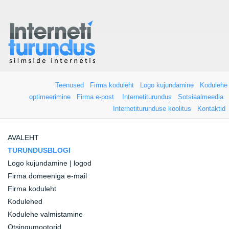
Teenused
Firma koduleht
Logo kujundamine
Kodulehe
optimeerimine
Firma e-post
Internetiturundus
Sotsiaalmeedia
Internetiturunduse koolitus
Kontaktid
AVALEHT
TURUNDUSBLOGI
Logo kujundamine | logod
Firma domeeniga e-mail
Firma koduleht
Kodulehed
Kodulehe valmistamine
Otsingumootorid