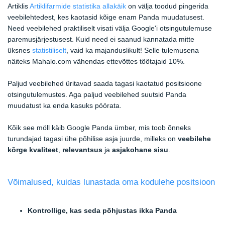
Artiklis
Artiklifarmide statistika allakäik
on välja toodud pingerida
veebilehtedest, kes kaotasid kõige enam Panda muudatusest.
Need veebilehed praktiliselt visati välja Google'i otsingutulemuse
paremusjärjestusest. Kuid need ei saanud kannatada mitte
üksnes
statistiliselt
, vaid ka majanduslikult! Selle tulemusena
näiteks Mahalo.com vähendas ettevõttes töötajaid 10%.
Paljud veebilehed üritavad saada tagasi kaotatud positsioone
otsingutulemustes. Aga paljud veebilehed suutsid Panda
muudatust ka enda kasuks pöörata.
Kõik see möll käib Google Panda ümber, mis toob õnneks
turundajad tagasi ühe põhilise asja juurde, milleks on
veebilehe
kõrge kvaliteet
,
relevantsus
ja
asjakohane sisu
.
Võimalused, kuidas lunastada oma kodulehe positsioon
Kontrollige, kas seda põhjustas ikka Panda