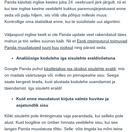
Panda käivitati inglise keeles juba 24. veebruaril järk-järgult, nii et
kui teie inglise keelne veebileht kukkus paremusjärjestusest enne
seda või palju hiljem, siis võib olla põhjus milleski muus.
Kontrollige oma statistikat enne, kui te süüdistate uut algoritmi.
Väljaspool inglise keelt ei ole Panda update veel rakendatud täies
mahus ja töö selles suunas käib. Nii et
Eesti otsinguturul toimuvad
Panda muudatused juuni kuu jooksul
ning pärast seda.
Analüüsige kodulehe iga sisulehte eraldivõetuna
Google Panda puhul
käsitletakse iga üksikut sisulehte eraldi
, mis
on madala väärtusega või milles on pinnapealne sisu. Seega
saate kergesti teada, kust alustada kodulehe uuendamist ja
täiendamist. Iga sisuleht eraldi!
Kuid enne muudatust kirjuta valmis huvitav ja
asjatundlik sisu
Kõiki sisulehti pole ilmtingimata vaja parandada, kui selleks pole
alust. Kuid loogiline on ümber hinnata veebilehe sisu, kui see
langes Panda muudatuse tõttu. Selle võis tingida ka mõni teine