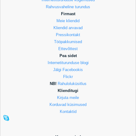
Rahvusvaheline turundus
Firmast
Meie kliendid
Kliendid arvavad
Pressikontakt
Tööpakkumised
Ettevõttest
Pea sidet
Internetiturunduse blogi
Jälgi Facebookis
Flickr
NB!
Rahuloluküsitlus
Klienditugi
Kirjuta meile
Korduvad küsimused
Kontaktid