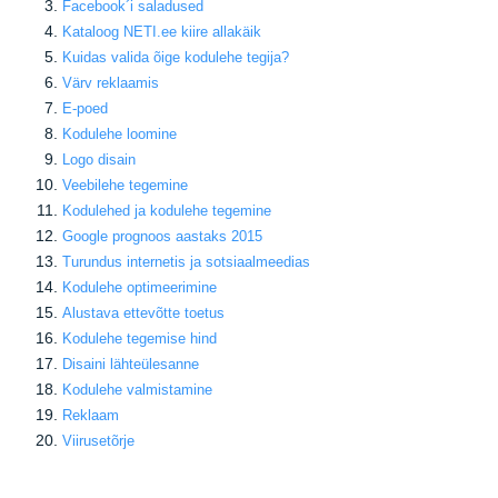
Facebook
´i saladused
Kataloog NETI.ee kiire allakäik
Kuidas valida õige kodulehe tegija
?
Värv reklaamis
E-poed
Kodulehe loomine
Logo disain
Veebilehe tegemine
Kodulehed ja kodulehe tegemine
Google prognoos aastaks 2015
Turundus internetis ja sotsiaalmeedias
Kodulehe optimeerimine
Alustava ettevõtte toetus
Kodulehe tegemise hind
Disaini lähteülesanne
Kodulehe valmistamine
Reklaam
Viirusetõrje