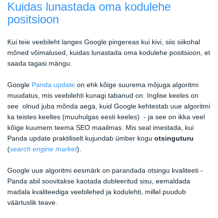
Kuidas lunastada oma kodulehe
positsioon
Kui teie veebileht langes Google pingereas kui kivi, siis siikohal
mõned võimalused, kuidas lunastada oma kodulehe positsioon, et
saada tagasi mängu.
Google
Panda update
on ehk kõige suurema mõjuga algoritmi
muudatus, mis veebilehti kunagi tabanud on. Inglise keeles on
see olnud juba mõnda aega, kuid Google kehtestab uue algoritmi
ka teistes keeltes (muuhulgas eesti keeles) - ja see on ikka veel
kõige kuumem teema SEO maailmas. Mis seal imestada, kui
Panda update praktiliselt kujundab ümber kogu
otsinguturu
(
search engine market
).
Google uue algoritmi eesmärk on parandada otsingu kvaliteeti -
Panda abil soovitakse kaotada dubleeritud sisu, eemaldada
madala kvaliteediga veebilehed ja kodulehti, millel puudub
väärtuslik teave.