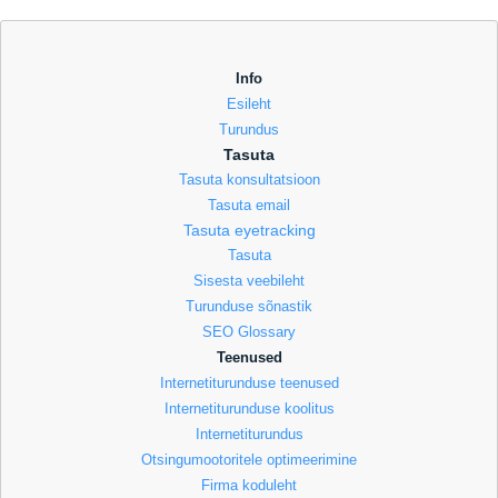
Info
Esileht
Turundus
Tasuta
Tasuta konsultatsioon
Tasuta email
Tasuta eyetracking
Tasuta
Sisesta veebileht
Turunduse sõnastik
SEO Glossary
Teenused
Internetiturunduse teenused
Internetiturunduse koolitus
Internetiturundus
Otsingumootoritele optimeerimine
Firma koduleht