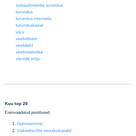
sotsiaalmeedia turundus
turundus
turundus internetis
turunduskanal
värv
veebidisain
veebileht
veebistatistika
värvide mõju
Kuu top 20
E
nimvaadatud postitused:
Optimeerimine
Väikeettevõtte turunduskanalid