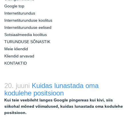
Google top
Internetiturundus
Internetiturunduse koolitus
Internetiturunduse eelised
Sotsiaalmeedia koolitus
TURUNDUSE SÕNASTIK
Meie kliendid
Kliendid arvavad
KONTAKTID
20. juuni
Kuidas lunastada oma
kodulehe positsioon
Kui teie veebileht langes Google pingereas kui kivi, siis
siikohal mõned võimalused, kuidas lunastada oma kodulehe
positsioon.