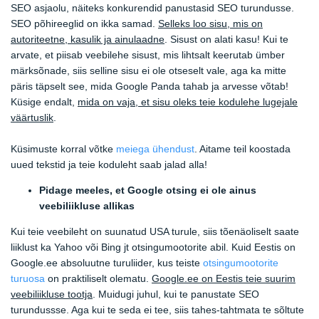
SEO asjaolu, näiteks konkurendid panustasid SEO turundusse.
SEO põhireeglid on ikka samad.
Selleks loo sisu, mis on
autoriteetne, kasulik ja ainulaadne
. Sisust on alati kasu! Kui te
arvate, et piisab veebilehe sisust, mis lihtsalt keerutab ümber
märksõnade, siis selline sisu ei ole otseselt vale, aga ka mitte
päris täpselt see, mida Google Panda tahab ja arvesse võtab!
Küsige endalt,
mida on vaja, et sisu oleks teie kodulehe lugejale
väärtuslik
.
Küsimuste korral võtke
meiega ühendust
. Aitame teil koostada
uued tekstid ja teie koduleht saab jalad alla!
Pidage meeles, et Google otsing ei ole ainus
veebiliikluse allikas
Kui teie veebileht on suunatud USA turule, siis tõenäoliselt saate
liiklust ka Yahoo või Bing jt otsingumootorite abil. Kuid Eestis on
Google.ee absoluutne turuliider, kus teiste
otsingumootorite
turuosa
on praktiliselt olematu.
Google.ee on Eestis teie suurim
veebiliikluse tootja
. Muidugi juhul, kui te panustate SEO
turundussse. Aga kui te seda ei tee, siis tahes-tahtmata te sõltute