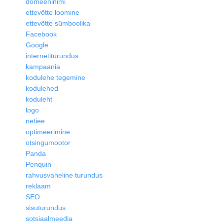
domeeninimi
ettevõtte loomine
ettevõtte sümboolika
Facebook
Google
internetiturundus
kampaania
kodulehe tegemine
kodulehed
koduleht
logo
netiee
optimeerimine
otsingumootor
Panda
Penquin
rahvusvaheline turundus
reklaam
SEO
sisuturundus
sotsiaalmeedia