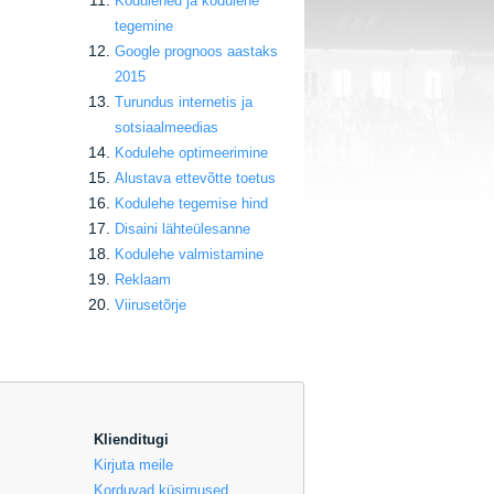
Kodulehed ja kodulehe
tegemine
Google prognoos aastaks
2015
Turundus internetis ja
sotsiaalmeedias
Kodulehe optimeerimine
Alustava ettevõtte toetus
Kodulehe tegemise hind
Disaini lähteülesanne
Kodulehe valmistamine
Reklaam
Viirusetõrje
Klienditugi
Kirjuta meile
Korduvad küsimused