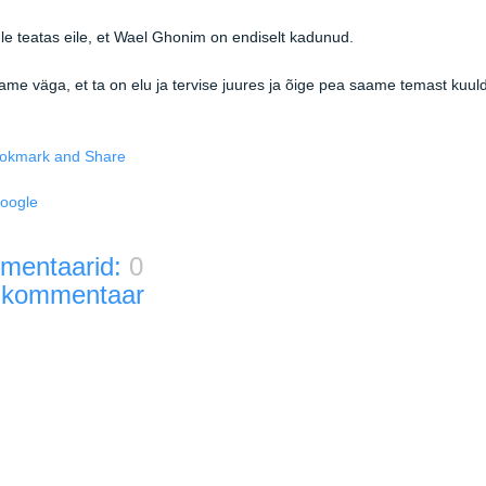
e teatas eile, et Wael Ghonim on endiselt kadunud.
me väga, et ta on elu ja tervise juures ja õige pea saame temast kuul
oogle
mentaarid:
0
 kommentaar