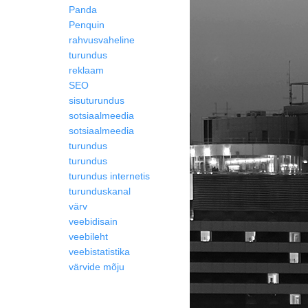
Panda
Penquin
rahvusvaheline
turundus
reklaam
SEO
sisuturundus
sotsiaalmeedia
sotsiaalmeedia
turundus
turundus
turundus internetis
turunduskanal
värv
veebidisain
veebileht
veebistatistika
värvide mõju