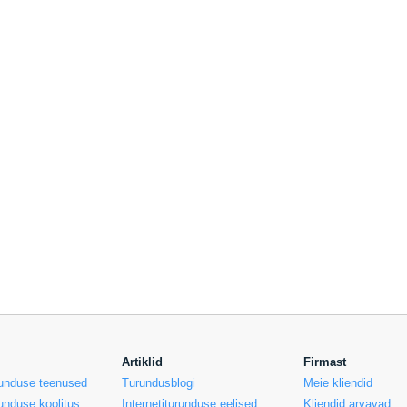
Artiklid
Firmast
urunduse teenused
Turundusblogi
Meie kliendid
runduse koolitus
Internetiturunduse eelised
Kliendid arvavad