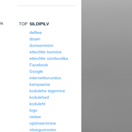
da.
TOP
SILDIPILV
delfiee
disain
domeeninimi
ettevõtte loomine
ettevõtte sümboolika
Facebook
Google
internetiturundus
kampaania
kodulehe tegemine
kodulehed
koduleht
logo
netiee
optimeerimine
otsingumootor