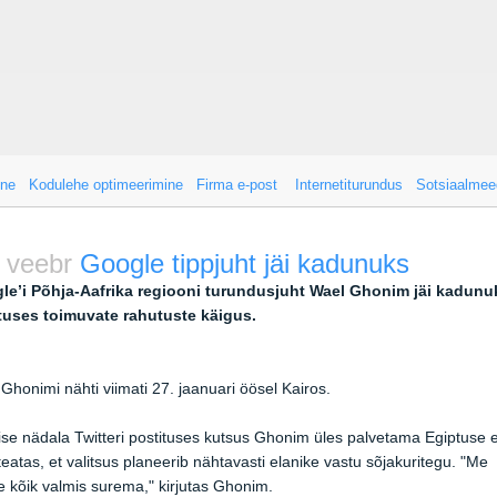
ine
Kodulehe optimeerimine
Firma e-post
Internetiturundus
Sotsiaalmee
 veebr
Google tippjuht jäi kadunuks
le’i Põhja-Aafrika regiooni turundusjuht Wael Ghonim jäi kadunu
tuses toimuvate rahutuste käigus.
Ghonimi nähti viimati 27. jaanuari öösel Kairos.
se nädala Twitteri postituses kutsus Ghonim üles palvetama Egiptuse 
teatas, et valitsus planeerib nähtavasti elanike vastu sõjakuritegu. "Me
 kõik valmis surema," kirjutas Ghonim.