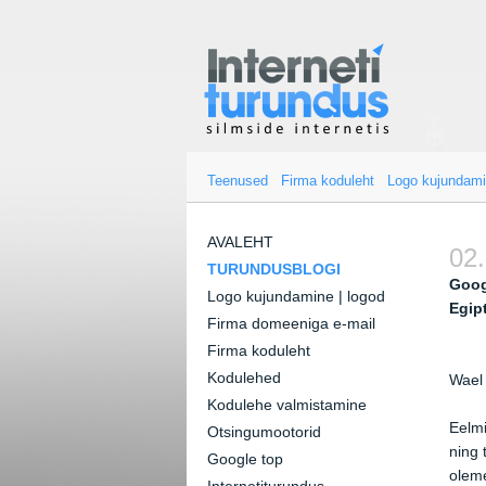
Teenused
Firma koduleht
Logo kujundam
AVALEHT
02.
TURUNDUSBLOGI
Goog
Logo kujundamine | logod
Egip
Firma domeeniga e-mail
Firma koduleht
Kodulehed
Wael 
Kodulehe valmistamine
Eelmi
Otsingumootorid
ning 
Google top
oleme