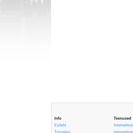
Info
Teenused
Esileht
Internetit
Turundus
Internetitu