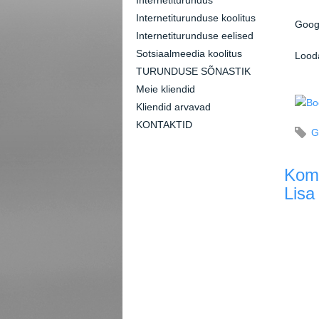
Internetiturundus
Internetiturunduse koolitus
Googl
Internetiturunduse eelised
Sotsiaalmeedia koolitus
Looda
TURUNDUSE SÕNASTIK
Meie kliendid
Kliendid arvavad
KONTAKTID
G
Kom
Lisa