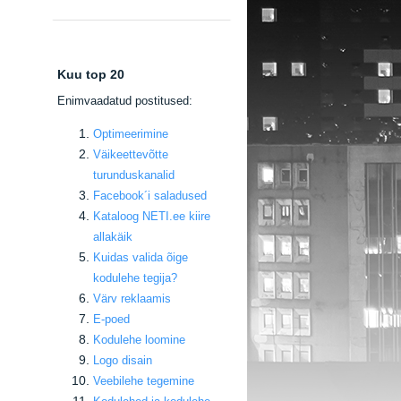
Kuu top 20
E
nimvaadatud postitused:
Optimeerimine
Väikeettevõtte
turunduskanalid
Facebook
´i saladused
Kataloog NETI.ee kiire
allakäik
Kuidas valida õige
kodulehe tegija
?
Värv reklaamis
E-poed
Kodulehe loomine
Logo disain
Veebilehe tegemine