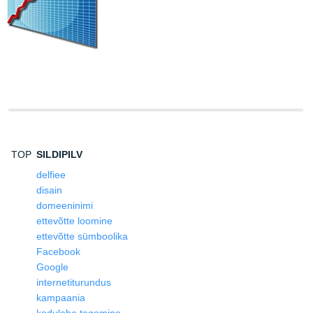
TOP
SILDIPILV
delfiee
disain
domeeninimi
ettevõtte loomine
ettevõtte sümboolika
Facebook
Google
internetiturundus
kampaania
kodulehe tegemine