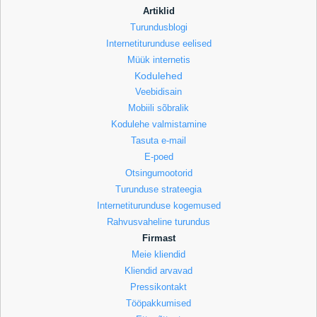
Artiklid
Turundusblogi
Internetiturunduse eelised
Müük internetis
Kodulehed
Veebidisain
Mobiili sõbralik
Kodulehe valmistamine
Tasuta e-mail
E-poed
Otsingumootorid
Turunduse strateegia
Internetiturunduse kogemused
Rahvusvaheline turundus
Firmast
Meie kliendid
Kliendid arvavad
Pressikontakt
Tööpakkumised