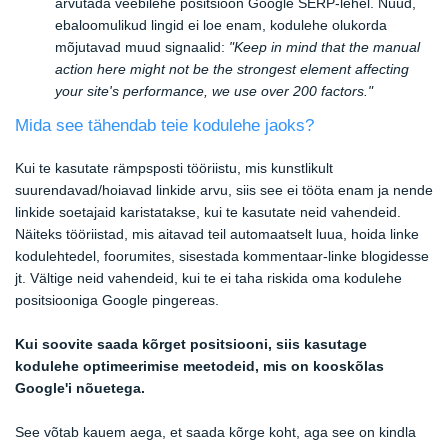
arvutada veebilehe positsioon Google SERP-lehel. Nüüd,
ebaloomulikud lingid ei loe enam, kodulehe olukorda
mõjutavad muud signaalid:
"Keep in mind that the manual
action here might not be the strongest element affecting
your site's performance, we use over 200 factors."
Mida see tähendab teie kodulehe jaoks?
Kui te kasutate rämpsposti tööriistu, mis kunstlikult
suurendavad/hoiavad linkide arvu, siis see ei tööta enam ja nende
linkide soetajaid karistatakse, kui te kasutate neid vahendeid.
Näiteks tööriistad, mis aitavad teil automaatselt luua, hoida linke
kodulehtedel, foorumites, sisestada kommentaar-linke blogidesse
jt. Vältige neid vahendeid, kui te ei taha riskida oma kodulehe
positsiooniga Google pingereas.
Kui soovite saada kõrget positsiooni, siis kasutage
kodulehe optimeerimise meetodeid, mis on kooskõlas
Google'i nõuetega.
See võtab kauem aega, et saada kõrge koht, aga see on kindla