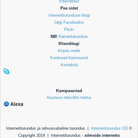
Ettevõttest
Pea sidet
Internetiturunduse blogi
Jälgi Facebookis
Flickr
NB!
Rahuloluküsitlus
Klienditugi
Kirjuta meile
Korduvad küsimused
Kontaktid
Kampaaniad
Alustava ettevõtte toetus
Internetiturundus ja rahvusvaheline turundus |
Internetiturundus OÜ
©
Copyright 2014 |
Internetiturundus -
silmside internetis