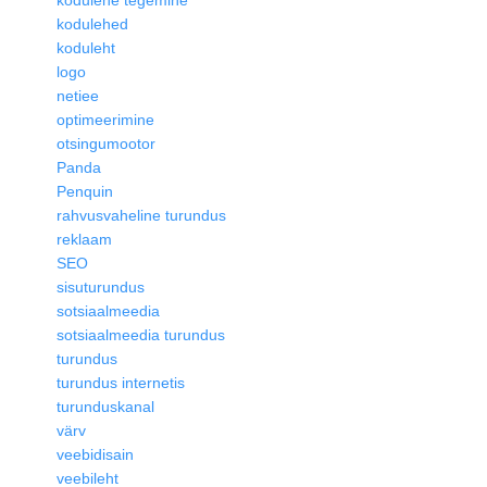
kodulehed
koduleht
logo
netiee
optimeerimine
otsingumootor
Panda
Penquin
rahvusvaheline turundus
reklaam
SEO
sisuturundus
sotsiaalmeedia
sotsiaalmeedia turundus
turundus
turundus internetis
turunduskanal
värv
veebidisain
veebileht