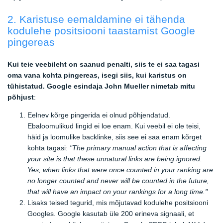
2. Karistuse eemaldamine ei tähenda
kodulehe positsiooni taastamist Google
pingereas
Kui teie veebileht on saanud penalti, siis te ei saa tagasi
oma vana kohta pingereas, isegi siis, kui karistus on
tühistatud. Google esindaja John Mueller nimetab mitu
põhjust
:
Eelnev kõrge pingerida ei olnud põhjendatud.
Ebaloomulikud lingid ei loe enam. Kui veebil ei ole teisi,
häid ja loomulike backlinke, siis see ei saa enam kõrget
kohta tagasi:
"The primary manual action that is affecting
your site is that these unnatural links are being ignored.
Yes, when links that were once counted in your ranking are
no longer counted and never will be counted in the future,
that will have an impact on your rankings for a long time."
Lisaks teised tegurid, mis mõjutavad kodulehe positsiooni
Googles. Google kasutab üle 200 erineva signaali, et