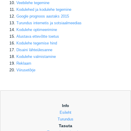
Veebilehe tegemine
Kodulehed ja kodulehe tegemine
Google prognoos aastaks 2015
Turundus internetis ja sotsiaalmeedias
Kodulehe optimeerimine
Alustava ettevõtte toetus
Kodulehe tegemise hind
Disaini lähteülesanne
Kodulehe valmistamine
Reklaam
Viirusetõrje
Info
Esileht
Turundus
Tasuta