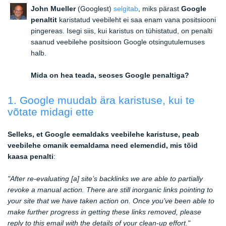
John Mueller
(Googlest)
selgitab
, miks pärast
Google
penaltit
karistatud veebileht ei saa enam vana positsiooni
pingereas. Isegi siis, kui karistus on tühistatud, on penalti
saanud veebilehe positsioon Google otsingutulemuses
halb.
Mida on hea teada, seoses Google penaltiga?
1. Google muudab ära karistuse, kui te
võtate midagi ette
Selleks, et Google eemaldaks veebilehe karistuse, peab
veebilehe omanik eemaldama need elemendid, mis tõid
kaasa penalti
:
"After re-evaluating [a] site’s backlinks we are able to partially
revoke a manual action. There are still inorganic links pointing to
your site that we have taken action on. Once you’ve been able to
make further progress in getting these links removed, please
reply to this email with the details of your clean-up effort."