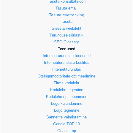
Tasuta konsultatsioon
Tasuta email
Tasuta eyetracking
Tasuta
Sisesta veebileht
Turunduse sõnastik
SEO Glossary
Teenused
Internetiturunduse teenused
Internetiturunduse koolitus
Internetiturundus
Otsingumootoritele optimeerimine
Firma koduleht
Kodulehe tegemine
Kodulehe optimeerimine
Logo kujundamine
Logo tegemine
Bännerite valmistamine
Google TOP 10
Google top