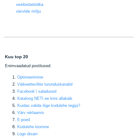
veebistatistika
värvide mõju
Kuu top 20
E
nimvaadatud postitused:
Optimeerimine
Väikeettevõtte turunduskanalid
Facebook
´i saladused
Kataloog NETI.ee kiire allakäik
Kuidas valida õige kodulehe tegija
?
Värv reklaamis
E-poed
Kodulehe loomine
Logo disain