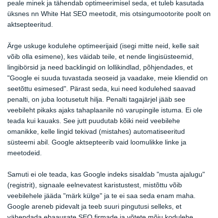
peale minek ja tähendab optimeerimisel seda, et tuleb kasutada
üksnes nn White Hat SEO meetodit, mis otsingumootorite poolt on
aktsepteeritud.
Ärge uskuge kodulehe optimeerijaid (isegi mitte neid, kelle sait
võib olla esimene), kes väidab teile, et nende lingisüsteemid,
lingibörsid ja need backlingid on lollikindlad, põhjendades, et
"Google ei suuda tuvastada seoseid ja vaadake, meie kliendid on
seetõttu esimesed". Pärast seda, kui need kodulehed saavad
penalti, on juba lootusetult hilja. Penalti tagajärjel jääb see
veebileht pikaks ajaks tahaplaanile nö varupingile istuma. Ei ole
teada kui kauaks. See jutt puudutab kõiki neid veebilehe
omanikke, kelle lingid tekivad (mistahes) automatiseeritud
süsteemi abil. Google aktsepteerib vaid loomulikke linke ja
meetodeid.
Samuti ei ole teada, kas Google indeks sisaldab "musta ajalugu"
(registrit), signaale eelnevatest karistustest, mistõttu võib
veebilehele jääda "märk külge" ja te ei saa seda enam maha.
Google areneb pidevalt ja teeb suuri pingutusi selleks, et
vähendada ebaausate SEO firmade ja võtete mõju kodulehe